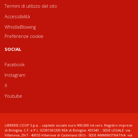
Termini di utilizzo del sito
Accessibilità
WhistleBlowing
Preferenze cookie
SOCIAL
Facebook
Instagram
X
Youtube
LIBRERIE.COOP S.p.a. - capitale sociale euro 900.000 int.vers. Registro imprese
di Bologna, C.F. e P.I.: 02591561200 REA di Bologna: 451543 ; SEDE LEGALE: via
Villanova, 29/7 - 40055 Villanova di Castenaso (BO) - SEDE AMMINISTRATIVA: via