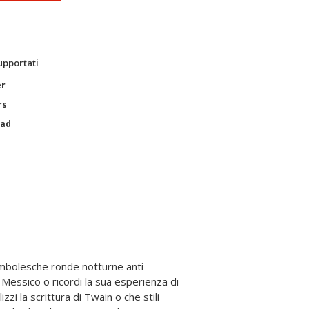
supportati
er
rs
Pad