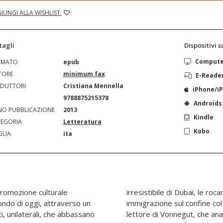
IUNGI ALLA WISHLIST
tagli
Dispositivi 
Comput
RMATO
epub
TORE
minimum fax
E-Reade
DUTTORI
Cristiana Mennella
iPhone/i
N
9788875215378
Androids
O PUBBLICAZIONE
2013
Kindle
EGORIA
Letteratura
Kobo
GUA
ita
a promozione culturale
 ronde notturne anti-
ndo di oggi, attraverso un
ricordi la sua esperienza di
i, unilaterali, che abbassano
crittura di Twain o che stili