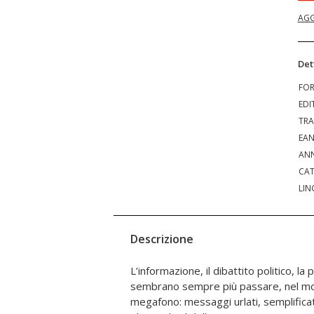
AGG
Det
FO
EDI
TRA
EA
ANN
CAT
LIN
Descrizione
L’informazione, il dibattito politico, l
irresistibile di Dubai, le rocambolesche
sembrano sempre più passare, nel mo
immigrazione sul confine col Messico o 
megafono: messaggi urlati, semplificat
lettore di Vonnegut, che analizzi la s