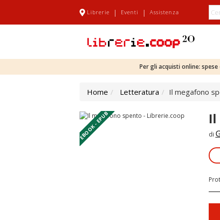
|
|
Librerie
Eventi
Assistenza
Per gli acquisti online: spes
Home
Letteratura
Il megafono s
EBOOK - EPUB
I
G
di
Pro