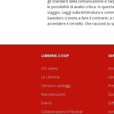
gli standard della comunicazione e 
l’agguerrito manifesto degli Individu
le possibilità di analisi critica. In ques
un’Astrazione, le sue pagine sono un
viaggio, saggi sulla letteratura e commen
esilarante al tempo stesso) di lucidità int
Saunders ci invita a fare il contrario: 
accendere il cervello. Che racconti lo 
LIBRERIE.COOP
SE
Chi siamo
Ass
Le Librerie
Lib
Servizi e vantaggi
Pre
Raccolta punti
Gui
Eventi
Gif
Collaborazioni e Festival
Isc