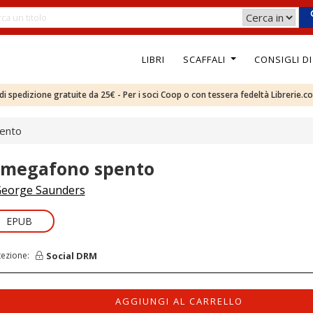
LIBRI
SCAFFALI
CONSIGLI D
e di spedizione gratuite da 25€ - Per i soci Coop o con tessera fedeltà Librerie.c
pento
l megafono spento
eorge Saunders
EPUB
Social DRM
tezione:
AGGIUNGI AL CARRELLO