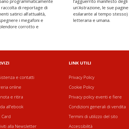
tarpano programmaticamente
i Riluttanti a Uccidere per
ta raccolta di reportage di
a lezione (serissima ed
ti satirici all’attualità,
ellettuale e di sensibilità
a spegnere i megafoni e
letteraria e umana.
splendore corrotto e
RVIZI
LINK UTILI
istenza e contatti
Privacy Policy
reria online
Cookie Policy
nota e ritira
Privacy policy eventi e fiere
da all'ebook
Condizioni generali di vendita
t Card
Termini di utilizzo del sito
riviti alla Newsletter
Accessibilità