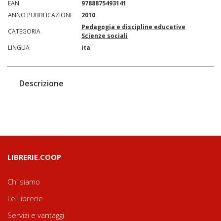
EAN
9788875493141
ANNO PUBBLICAZIONE
2010
Pedagogia e discipline educative
CATEGORIA
Scienze sociali
LINGUA
ita
Descrizione
LIBRERIE.COOP
Chi siamo
Le Librerie
Servizi e vantaggi