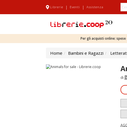
|
|
Librerie
Eventi
Assistenza
Per gli acquisti online: spes
Home
Bambini e Ragazzi
Letterat
A
B
di
AGG