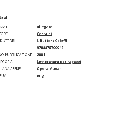
tagli
RMATO
Rilegato
TORE
Corraini
DUTTORI
I. Butters Caleffi
N
9788875700942
O PUBBLICAZIONE
2004
EGORIA
Letteratura per ragazzi
LANA / SERIE
Opera Munari
GUA
eng