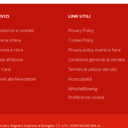
RVIZI
LINK UTILI
istenza e contatti
Privacy Policy
reria online
Cookie Policy
nota e ritira
Privacy policy eventi e fiere
da all'ebook
Condizioni generali di vendita
t Card
Termini di utilizzo del sito
riviti alla Newsletter
Accessibilità
WhistleBlowing
Preferenze cookie
t.vers. Registro imprese di Bologna, C.F. e P.I.: 02591561200 REA di