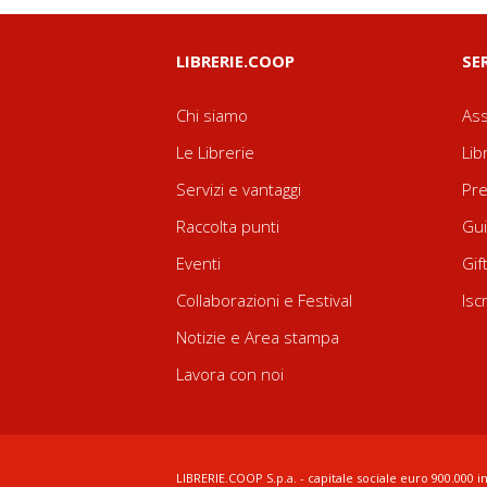
LIBRERIE.COOP
SE
Chi siamo
Ass
Le Librerie
Lib
Servizi e vantaggi
Pre
Raccolta punti
Gui
Eventi
Gif
Collaborazioni e Festival
Isc
Notizie e Area stampa
Lavora con noi
LIBRERIE.COOP S.p.a. - capitale sociale euro 900.000 in