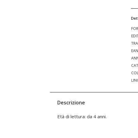
Det
FO
EDI
TRA
EA
ANN
CAT
COL
LIN
Descrizione
Età di lettura: da 4 anni.