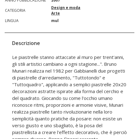
ANNO PUBBLICAZIONE
2007
Design e moda
CATEGORIA
Arte
LINGUA
mul
Descrizione
Le piastrelle stanno attaccate al muro per trent'anni,
gli stili artistici cambiano a ogni stagione...". Bruno
Munari realizza nel 1982 per Gabbianelli due progetti
di piastrelle d'arredamento, "Tuttotondo" e
"Tuttoquadro", applicando a semplici piastrelle 20x20
decorazioni astratte ispirate alla forma del cerchio e
del quadrato. Giocando su come l'occhio umano
riconosce ritmi, proporzioni e armonie visive, Munari
realizza piastrelle tanto rivoluzionarie nella loro
semplicità quanto pratiche da posare: non esiste un
verso giusto e uno sbagliato, è la posa del
piastrellista a creare l'effetto decorativo, che è perciò
sempre diverso. Beppe Finessi racconta