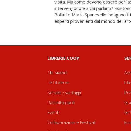
visita. Ma come devono essere per la
immaginarie, dialoghi mai esistiti che racc
intervengono e a chi parlano? Esistono 
visioni, sguardi e voci sul tema. Ness
Bollati e Marta Spanevello indagano il
esperti provenienti dal mondo dell'art
LIBRERIE.COOP
SE
Chi siamo
Ass
Le Librerie
Lib
Servizi e vantaggi
Pre
Raccolta punti
Gui
Eventi
Gif
Collaborazioni e Festival
Isc