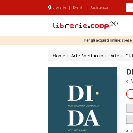
|
|
Librerie
Eventi
Assistenza
Per gli acquisti online: spes
Home
Arte Spettacolo
Arte
DI-
D
M
di
AGG