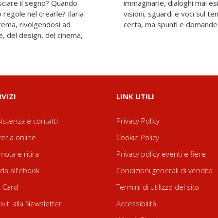
sciare il segno? Quando
ontano di una pluralità? di
regole nel crearle? Ilaria
una regola o prescrizione
 tema, rivolgendosi ad
certa, ma spunti e domande
e, del design, del cinema,
RVIZI
LINK UTILI
istenza e contatti
Privacy Policy
reria online
Cookie Policy
nota e ritira
Privacy policy eventi e fiere
da all'ebook
Condizioni generali di vendita
t Card
Termini di utilizzo del sito
riviti alla Newsletter
Accessibilità