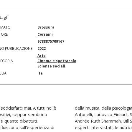
tagli
RMATO
Brossura
TORE
Corraini
N
9788875709167
O PUBBLICAZIONE
2022
Arte
EGORIA
Cinema e spettacolo
Scienze sociali
GUA
ita
oddisfarci mai. A tutti noi è
comunicazione, tra cui Paola
ositivi, seppur sembrino
shat, Massimo Recalcati,
ti quanto dibattuti.
e dai contributi degli
fluiscono sull'esperienza di
 in scena sette conversazioni