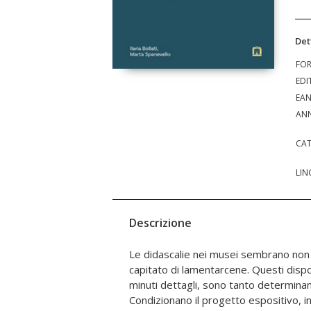
Det
FO
EDI
EA
ANN
CAT
LIN
Descrizione
Le didascalie nei musei sembrano non s
della musica, della psicologia, della 
capitato di lamentarcene. Questi disp
Antonelli, Ludovico Einaudi, Shirin Ne
minuti dettagli, sono tanto determinan
Andrée Ruth Shammah, Bill Sherman. A partir
Condizionano il progetto espositivo, in
esperti intervistati, le autrici mettono