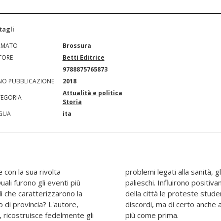
tagli
RMATO
Brossura
TORE
Betti Editrice
N
9788875765873
O PUBBLICAZIONE
2018
Attualità e politica
EGORIA
Storia
GUA
ita
 con la sua rivolta
enti ludici, sportivi e
li furono gli eventi più
negativamente sul futuro
ali che caratterizzarono la
pareri continuano a essere
o di provincia? L'autore,
il Sessantotto, nulla sarà
 ricostruisce fedelmente gli
più come prima.