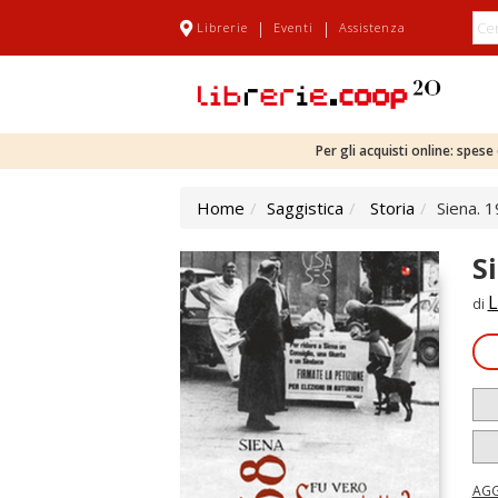
|
|
Librerie
Eventi
Assistenza
Per gli acquisti online: spes
Home
Saggistica
Storia
Siena. 
S
L
di
AGG