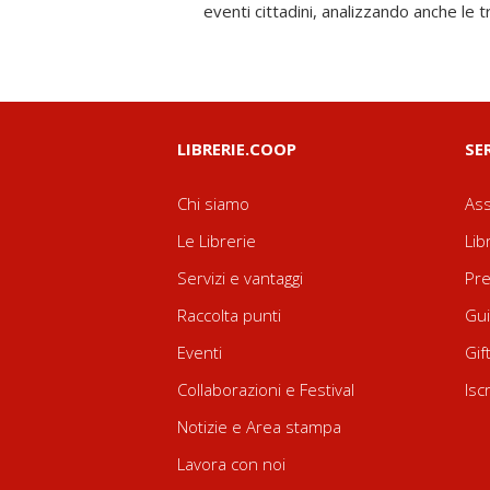
eventi cittadini, analizzando anche le tr
LIBRERIE.COOP
SE
Chi siamo
Ass
Le Librerie
Lib
Servizi e vantaggi
Pre
Raccolta punti
Gui
Eventi
Gif
Collaborazioni e Festival
Isc
Notizie e Area stampa
Lavora con noi