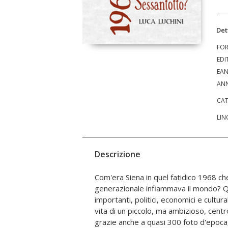
Det
FO
EDI
EA
ANN
CAT
LIN
Descrizione
Com'era Siena in quel fatidico 1968 che
problemi legati alla sanità, gli scandali, i mom
generazionale infiammava il mondo? Qua
palieschi. Influirono positivamente o 
importanti, politici, economici e cultur
della città le proteste studentesche? I 
vita di un piccolo, ma ambizioso, centr
discordi, ma di certo anche a Siena, dopo 
grazie anche a quasi 300 foto d'epoca,