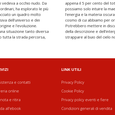
i vedeva a occhio nudo. Da
goccia in un'oscurità di cui
aordinari, ha esplorato le più
 e la vertigine. Cosa sono
acciato un quadro molto
ponenti predominanti del
iva dell'universo e dei
 conoscenza indiretta?
igine e l'evoluzione.
tesi fisiche alla base
 una situazione tanto diversa
e dell'universo? I segreti da
o tutta la strada percorsa,
strappare al buio del cielo n
RVIZI
LINK UTILI
istenza e contatti
Privacy Policy
reria online
Cookie Policy
nota e ritira
Privacy policy eventi e fiere
da all'ebook
Condizioni generali di vendita