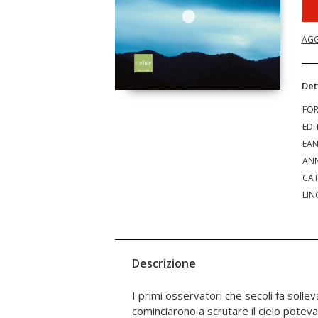
AGG
Det
FO
EDI
EA
ANN
CAT
LIN
Descrizione
I primi osservatori che secoli fa solle
dopo tutte le scoperte e i progressi, gli a
cominciarono a scrutare il cielo pot
certezza la natura fisica di una por