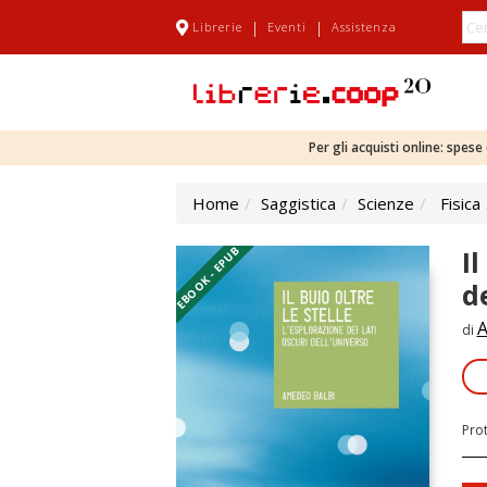
|
|
Librerie
Eventi
Assistenza
Per gli acquisti online: spes
Home
Saggistica
Scienze
Fisica
EBOOK - EPUB
Il
d
A
di
Pro