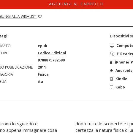
AGGIUNGI AL CARRELLO
IUNGI ALLA WISHLIST
tagli
Dispositivi 
Comput
RMATO
epub
TORE
Codice Edizioni
E-Reade
N
9788875782580
iPhone/i
O PUBBLICAZIONE
2011
Androids
EGORIA
Fisica
Kindle
GUA
ita
Kobo
varono lo sguardo e
stronomi conoscono con
evano appena immaginare cosa
zione limitata di universo,