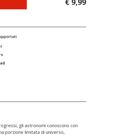
€ 9,99
supportati
er
rs
Pad