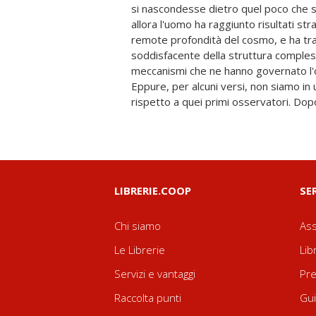
si nascondesse dietro quel poco che s
appena il 5 per cento del totale: una 
allora l'uomo ha raggiunto risultati str
possiamo solo intuire la maestosità
remote profondità del cosmo, e ha tr
l'energia e la materia oscura, le com
soddisfacente della struttura compless
cosmo di cui abbiamo per ora solo una
meccanismi che ne hanno governato l'or
Potrebbero mettere in discussione le ipo
Eppure, per alcuni versi, non siamo in
della descrizione e dell'interpretazion
rispetto a quei primi osservatori. Dop
LIBRERIE.COOP
SE
Chi siamo
Ass
Le Librerie
Lib
Servizi e vantaggi
Pre
Raccolta punti
Gui