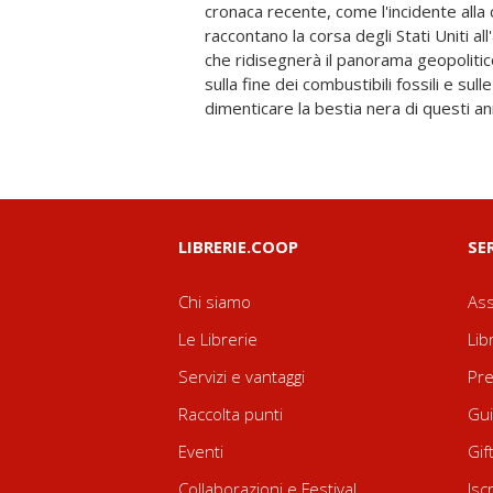
cronaca recente, come l'incidente alla 
facili strumentalizzazioni sono un risc
raccontano la corsa degli Stati Uniti al
si sta parlando sarà quindi cruciale n
che ridisegnerà il panorama geopolitico
stato, ma anche per tutti noi, che dovr
sulla fine dei combustibili fossili e sull
dimenticare la bestia nera di questi ann
LIBRERIE.COOP
SE
Chi siamo
Ass
Le Librerie
Lib
Servizi e vantaggi
Pre
Raccolta punti
Gui
Eventi
Gif
Collaborazioni e Festival
Isc