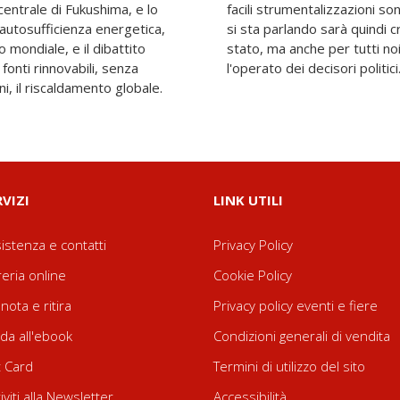
centrale di Fukushima, e lo
hio concreto. Sapere di cosa
l'autosufficienza energetica,
on solo per i futuri capi di
 mondiale, e il dibattito
emo valutare e monitorare
e fonti rinnovabili, senza
l'operato dei decisori politici
i, il riscaldamento globale.
RVIZI
LINK UTILI
istenza e contatti
Privacy Policy
reria online
Cookie Policy
nota e ritira
Privacy policy eventi e fiere
da all'ebook
Condizioni generali di vendita
t Card
Termini di utilizzo del sito
riviti alla Newsletter
Accessibilità