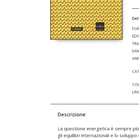
Det
FO
EDI
TRA
EA
ANN
CAT
COL
LIN
Descrizione
La questione energetica è sempre più p
Quello dell'energia è un terreno de
gli equilibri internazionali e lo svilup
ecologia, politica, attualità ed econom