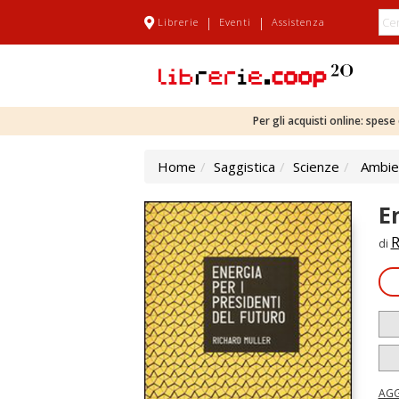
|
|
Librerie
Eventi
Assistenza
Per gli acquisti online: spes
Home
Saggistica
Scienze
Ambien
E
R
di
AGG