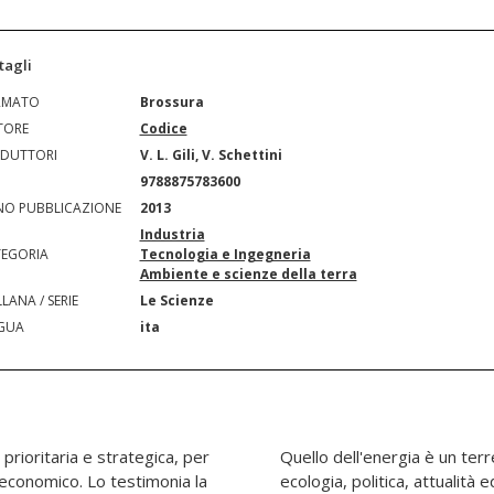
tagli
RMATO
Brossura
TORE
Codice
DUTTORI
V. L. Gili, V. Schettini
N
9788875783600
O PUBBLICAZIONE
2013
Industria
EGORIA
Tecnologia e Ingegneria
Ambiente e scienze della terra
LANA / SERIE
Le Scienze
GUA
ita
rioritaria e strategica, per
licato in cui confluiscono
po economico. Lo testimonia la
ia, e dove disinformazione e