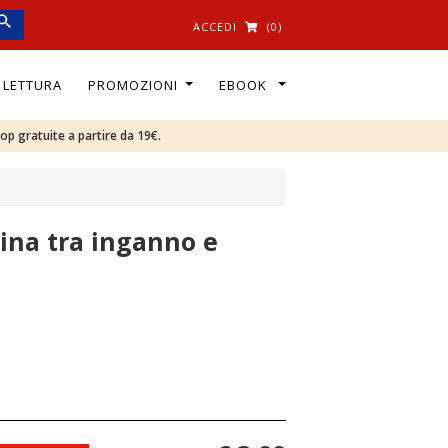
ACCEDI
(0)
I LETTURA
PROMOZIONI
EBOOK
oop gratuite a partire da 19€.
mina tra inganno e