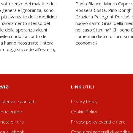
e sofferenze dei malati e dei
ttaneo, Gilberto Corbellini,
 e generale ignoranza, sono
De Luca, Valentina Mantua,
le più avanzate della medicina
e staminali sono diventate il
 funzionamento stesso del
 cosa è successo davvero
ule della speranza alcuni
oni e Marino Andolina, e
ivile condotta contro le
consistenti interessi
a hanno ricostruito l'intera
economici?
nto oggi succede all'estero,
RVIZI
LINK UTILI
istenza e contatti
Privacy Policy
reria online
Cookie Policy
nota e ritira
Privacy policy eventi e fiere
da all'ebook
Condizioni generali di vendita