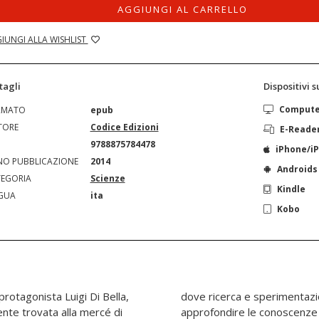
AGGIUNGI AL CARRELLO
IUNGI ALLA WISHLIST
tagli
Dispositivi 
Comput
RMATO
epub
TORE
Codice Edizioni
E-Reade
N
9788875784478
iPhone/i
O PUBBLICAZIONE
2014
Androids
EGORIA
Scienze
Kindle
GUA
ita
Kobo
protagonista Luigi Di Bella,
inica sono impegnate ad
mente trovata alla mercé di
e staminali. Contributi di