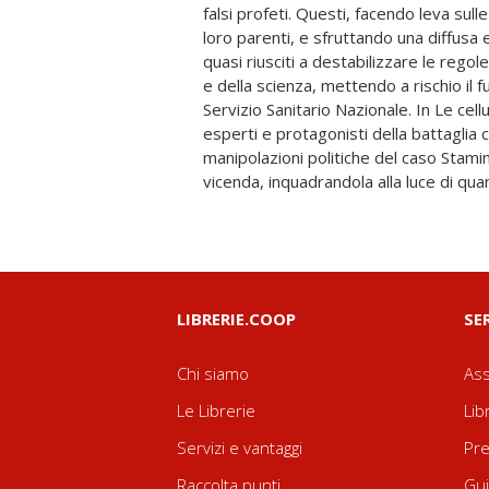
falsi profeti. Questi, facendo leva sull
Paolo Bianco, Mauro Capocci, Elena Ca
loro parenti, e sfruttando una diffusa
Rossella Costa, Pino Donghi, Michele 
quasi riusciti a destabilizzare le rego
Graziella Pellegrini. Perché le cellul
e della scienza, mettendo a rischio il
nuovo santo Graal della medicina? Che
Servizio Sanitario Nazionale. In Le cell
nel caso Stamina? Chi sono Davide Vann
esperti e protagonisti della battaglia c
come mai dietro di loro si muovono 
manipolazioni politiche del caso Stamin
vicenda, inquadrandola alla luce di qua
LIBRERIE.COOP
SE
Chi siamo
Ass
Le Librerie
Lib
Servizi e vantaggi
Pre
Raccolta punti
Gui