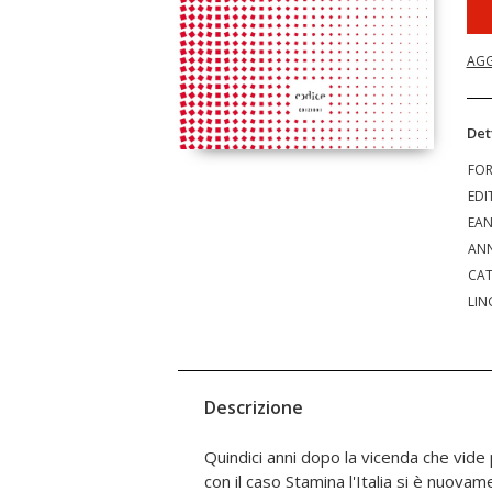
AGG
Det
FO
EDI
EA
ANN
CAT
LIN
Descrizione
Quindici anni dopo la vicenda che vide 
dove ricerca e sperimentazione cl
con il caso Stamina l'Italia si è nuova
approfondire le conoscenze sulle cellul