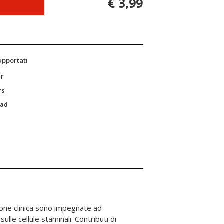
€ 3,99
supportati
er
rs
Pad