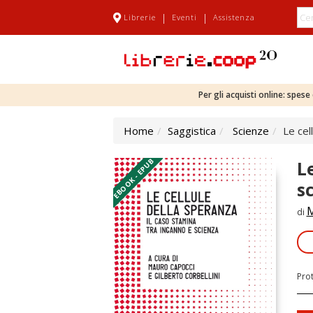
|
|
Librerie
Eventi
Assistenza
Per gli acquisti online: spes
Home
Saggistica
Scienze
Le cel
EBOOK - EPUB
L
s
M
di
Pro