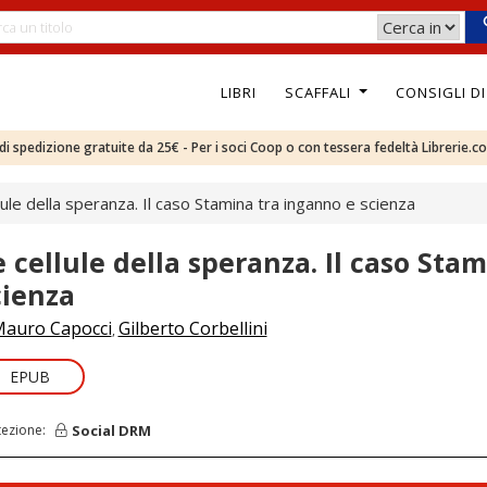
LIBRI
SCAFFALI
CONSIGLI D
e di spedizione gratuite da 25€ - Per i soci Coop o con tessera fedeltà Librerie.c
lule della speranza. Il caso Stamina tra inganno e scienza
e cellule della speranza. Il caso Sta
cienza
auro Capocci
Gilberto Corbellini
,
EPUB
Social DRM
tezione: