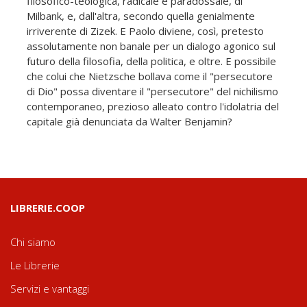
filosofico-teologica, radicale e paradossale, di
Milbank, e, dall'altra, secondo quella genialmente
irriverente di Zizek. E Paolo diviene, così, pretesto
assolutamente non banale per un dialogo agonico sul
futuro della filosofia, della politica, e oltre. E possibile
che colui che Nietzsche bollava come il "persecutore
di Dio" possa diventare il "persecutore" del nichilismo
contemporaneo, prezioso alleato contro l'idolatria del
capitale già denunciata da Walter Benjamin?
LIBRERIE.COOP
Chi siamo
Le Librerie
Servizi e vantaggi