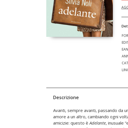
AGG
Det
FO
EDI
EA
ANN
CAT
LIN
Descrizione
Avanti, sempre avanti, passando da un 
amore a un altro, cambiando ogni volta
amicizie: questo è
Adelante
, inusuale
di resistenza di front