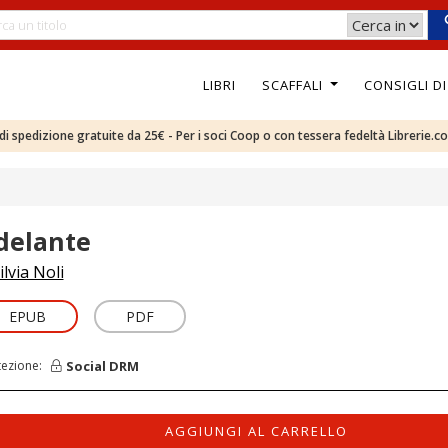
LIBRI
SCAFFALI
CONSIGLI D
e di spedizione gratuite da 25€ - Per i soci Coop o con tessera fedeltà Librerie.c
delante
ilvia Noli
EPUB
PDF
Social DRM
tezione:
AGGIUNGI AL CARRELLO