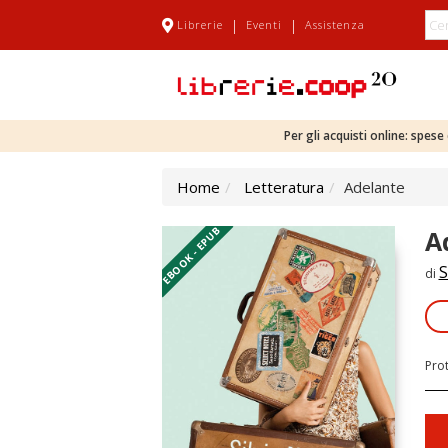
|
|
Librerie
Eventi
Assistenza
Per gli acquisti online: spes
Home
Letteratura
Adelante
EBOOK - EPUB
A
S
di
Pro