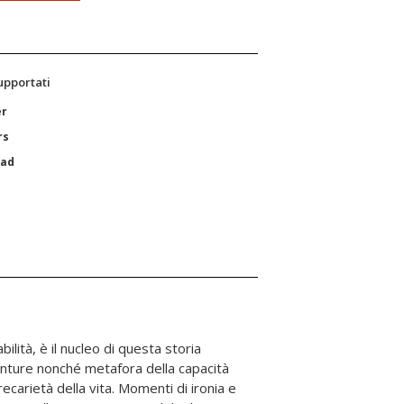
supportati
er
rs
Pad
bilità, è il nucleo di questa storia
enture nonché metafora della capacità