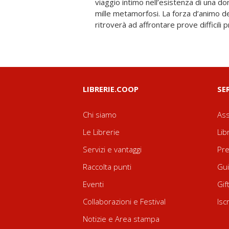
viaggio intimo nell’esistenza di una don
momenti struggenti si alternano nella
mille metamorfosi. La forza d’animo de
ritroverà ad affrontare prove difficili
LIBRERIE.COOP
SE
Chi siamo
Ass
Le Librerie
Lib
Servizi e vantaggi
Pre
Raccolta punti
Gui
Eventi
Gif
Collaborazioni e Festival
Isc
Notizie e Area stampa