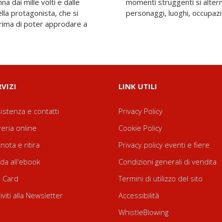
na dai mille volti e dalle
 scatenata girandola di
lla protagonista, che si
personaggi, luoghi, occupazi
 prima di poter approdare a
RVIZI
LINK UTILI
istenza e contatti
Privacy Policy
reria online
Cookie Policy
nota e ritira
Privacy policy eventi e fiere
da all'ebook
Condizioni generali di vendita
t Card
Termini di utilizzo del sito
riviti alla Newsletter
Accessibilità
WhistleBlowing