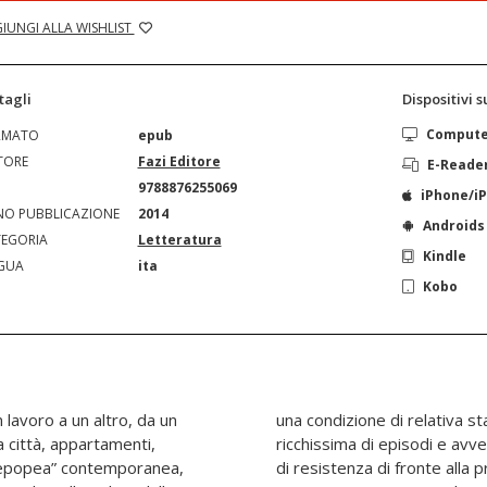
IUNGI ALLA WISHLIST
tagli
Dispositivi 
Comput
RMATO
epub
TORE
Fazi Editore
E-Reade
N
9788876255069
iPhone/i
O PUBBLICAZIONE
2014
Androids
EGORIA
Letteratura
Kindle
GUA
ita
Kobo
lavoro a un altro, da un
una condizione di relativa sta
 città, appartamenti,
ricchissima di episodi e avv
 “epopea” contemporanea,
e alla precarietà della vita. Momenti di ironia e