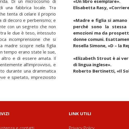
rrida. Di un microcosmo di
«Un libro esemplare».
di una fabbrica locale. Tra
Elisabetta Rasy, «Corriere
he tenta di celare il proprio
ta di decoro e perbenismo; e
«Madre e figlia si amano 
cente con un segreto che non
perché sono la stessa 
 tra le due è teso, intessuto
emozioni ma da prospettiv
oca incomprensione che si
donne comuni. Esattamen
la madre scopre nella figlia
Rosella Simone, «D – la R
 un tempo erano state le sue,
 altro e di essere amata. Il
«Elizabeth Strout è ai ve
lentemente all’improvviso, e
di lingua inglese».
nto durante una drammatica
Roberto Bertinetti, «Il So
eve e spietato, impreziosito
RVIZI
LINK UTILI
istenza e contatti
Privacy Policy