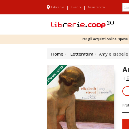
|
|
Librerie
Eventi
Assistenza
Per gli acquisti online: spes
Home
Letteratura
Amy e Isabelle
EBOOK - EPUB
A
E
di
Pro