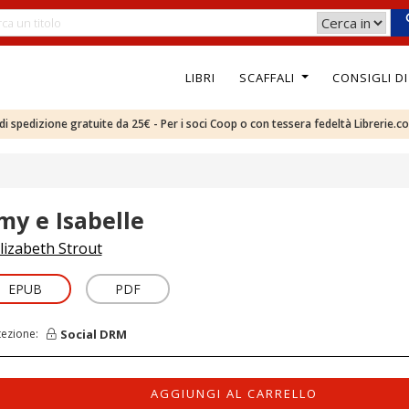
LIBRI
SCAFFALI
CONSIGLI D
e di spedizione gratuite da 25€ - Per i soci Coop o con tessera fedeltà Librerie.c
my e Isabelle
lizabeth Strout
EPUB
PDF
Social DRM
tezione:
AGGIUNGI AL CARRELLO