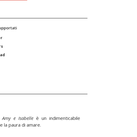
supportati
er
rs
Pad
a,
Amy e Isabelle
è un indimenticabile
 e la paura di amare.