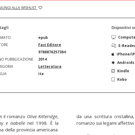
IUNGI ALLA WISHLIST
tagli
Dispositivi 
Comput
RMATO
epub
TORE
Fazi Editore
E-Reade
N
9788876257384
iPhone/i
O PUBBLICAZIONE
2014
Androids
EGORIA
Letteratura
Kindle
GUA
ita
Kobo
on il romanzo
Olive Kitteridge
,
da una scrittura cristallin
y e Isabelle
nel 1998. È la
romanzo sui legami affettivi
ma della provincia americana.