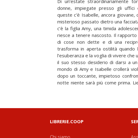
Di un’estate straordinariamente to
donne, impiegate presso gli uffici 
queste c’è Isabelle, ancora giovane, c
misterioso passato dietro una faccia
c’è la figlia Amy, una timida adoles
riesce a tenere nascosto. Il rapporto
di cose non dette e di una recipr
trasforma in aperta ostilità quando 
l’esuberanza e la voglia di vivere che
il suo stesso desiderio di darsi a un
mondo di Amy e Isabelle crollerà vio
dopo un toccante, impietoso confro
notte niente sarà più come prima. Li
LIBRERIE.COOP
SE
Chi siamo
Ass