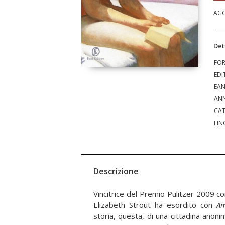
AGG
Det
FO
EDI
EA
ANN
CAT
LIN
Descrizione
Vincitrice del Premio Pulitzer 2009 c
Elizabeth Strout ha esordito con
Am
storia, questa, di una cittadina anoni