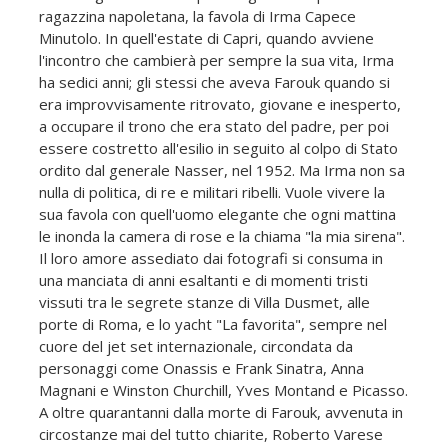
ragazzina napoletana, la favola di Irma Capece
Minutolo. In quell'estate di Capri, quando avviene
l'incontro che cambierà per sempre la sua vita, Irma
ha sedici anni; gli stessi che aveva Farouk quando si
era improvvisamente ritrovato, giovane e inesperto,
a occupare il trono che era stato del padre, per poi
essere costretto all'esilio in seguito al colpo di Stato
ordito dal generale Nasser, nel 1952. Ma Irma non sa
nulla di politica, di re e militari ribelli. Vuole vivere la
sua favola con quell'uomo elegante che ogni mattina
le inonda la camera di rose e la chiama "la mia sirena".
Il loro amore assediato dai fotografi si consuma in
una manciata di anni esaltanti e di momenti tristi
vissuti tra le segrete stanze di Villa Dusmet, alle
porte di Roma, e lo yacht "La favorita", sempre nel
cuore del jet set internazionale, circondata da
personaggi come Onassis e Frank Sinatra, Anna
Magnani e Winston Churchill, Yves Montand e Picasso.
A oltre quarantanni dalla morte di Farouk, avvenuta in
circostanze mai del tutto chiarite, Roberto Varese