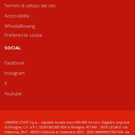
Termini di utilizzo del sito
Accessibilità
WhistleBlowing
Preferenze cookie
SOCIAL
Facebook
Instagram
X
Youtube
LIBRERIE.COOP S.p.a. - capitale sociale euro 900.000 int.vers. Registro imprese
di Bologna, C.F. e P.I.: 02591561200 REA di Bologna: 451543 ; SEDE LEGALE: via
Villanova, 29/7 - 40055 Villanova di Castenaso (BO) - SEDE AMMINISTRATIVA: via