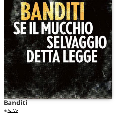
Banditi
Aa.Vv
di