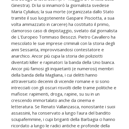
Ginestra). Di lui si innamorò la giornalista svedese
Maria Cyliakus; la sua morte (organizzata dallo Stato
tramite il suo luogotenente Gaspare Pisciotta, a sua
volta ammazzato in carcere) ha costituito il primo,
clamoroso caso di depistaggio, svelato dal giornalista
de L'Europeo Tommaso Besozzi. Pietro Cavallero ha
mescolato le sue imprese criminali con la storia degli
anni Sessanta, improvvisandosi contestatore e
anarchico. Ancor più cupa la storia dei poliziotti
diventati killer e rapinatori: la banda della Uno bianca.
Ancor più famosi gli inquietanti (e numerosi) membri
della banda della Magliana, i cui delitti hanno
attraversato decenni di vicende romane e si sono
intrecciati con gli oscuri risvolti delle trame politiche e
mafiose: rapimenti, droga, rapine, su su in un
crescendo immortalato anche da cinema e
letteratura. Se Renato Vallanzasca, nonostante i suoi
assassinii, ha conservato a lungo l'aura del bandito
sciupafemmine, i cupi briganti della Barbagia ci hanno
ricordato a lungo le radici antiche e profonde della