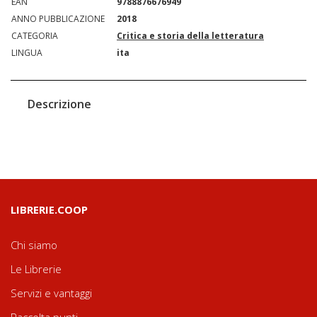
EAN
9788876676949
ANNO PUBBLICAZIONE
2018
CATEGORIA
Critica e storia della letteratura
LINGUA
ita
Descrizione
LIBRERIE.COOP
Chi siamo
Le Librerie
Servizi e vantaggi