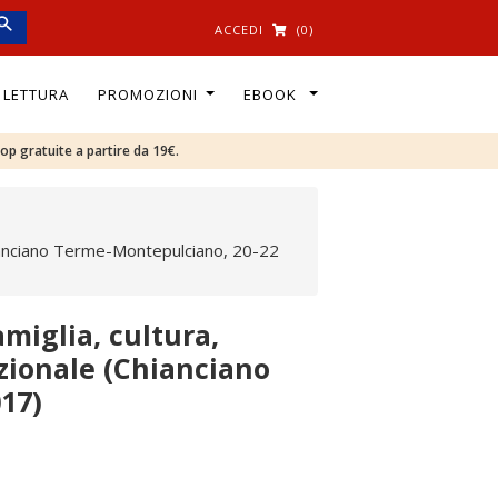
ACCEDI
(0)
I LETTURA
PROMOZIONI
EBOOK
oop gratuite a partire da 19€.
hianciano Terme-Montepulciano, 20-22
miglia, cultura,
azionale (Chianciano
17)