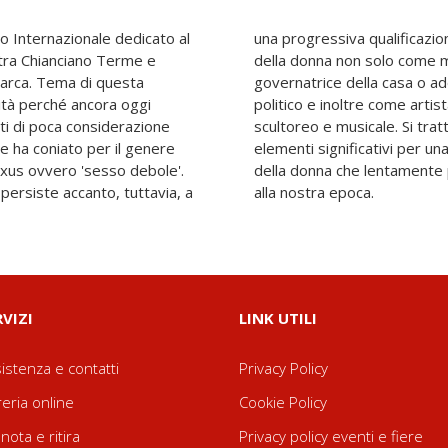
no Internazionale dedicato al
biente colto e aristocratico
 tra Chianciano Terme e
amiglia, ma anche come
rarca. Tema di questa
 reggitrice di un potere
lità perché ancora oggi
o letterario, pittorico,
ti di poca considerazione
i un po' isolati, ma sono
he ha coniato per il genere
luzione nella considerazione
sexus ovvero 'sesso debole'.
 nei secoli successivi sino
persiste accanto, tuttavia, a
alla nostra epoca.
RVIZI
LINK UTILI
istenza e contatti
Privacy Policy
reria online
Cookie Policy
nota e ritira
Privacy policy eventi e fiere