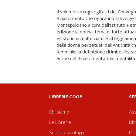
Il volume raccoglie gli atti del Conveg
una progressiva qualificazione nell'am
Rinascimento che ogni anno si svolge
della donna non solo come madre di f
Montepulciano a cura dell'Istituto Pet
governatrice della casa o addirittura come
edizione la donna: tema di forte attua
politico e inoltre come artista a livell
esistono in molte culture atteggiamen
scultoreo e musicale. Si tratta di cas
della donna perpetuati dall'Antichità c
elementi significativi per una certa evo
femminile la definizione di imbecillis 
della donna che lentamente progredirà
Anche nel Rinascimento tale mentalità 
LIBRERIE.COOP
SE
Chi siamo
Ass
Le Librerie
Lib
Servizi e vantaggi
Pre