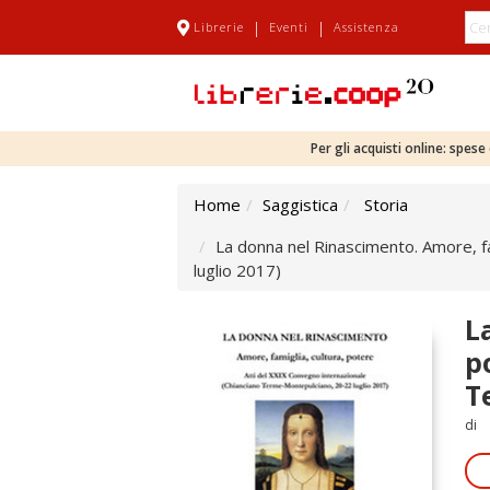
|
|
Librerie
Eventi
Assistenza
Per gli acquisti online: spes
Home
Saggistica
Storia
La donna nel Rinascimento. Amore, f
luglio 2017)
L
p
T
di