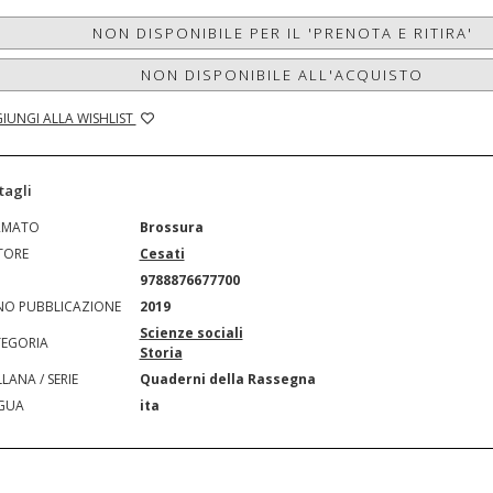
NON DISPONIBILE PER IL 'PRENOTA E RITIRA'
NON DISPONIBILE ALL'ACQUISTO
IUNGI ALLA WISHLIST
tagli
RMATO
Brossura
TORE
Cesati
N
9788876677700
O PUBBLICAZIONE
2019
Scienze sociali
EGORIA
Storia
LANA / SERIE
Quaderni della Rassegna
GUA
ita