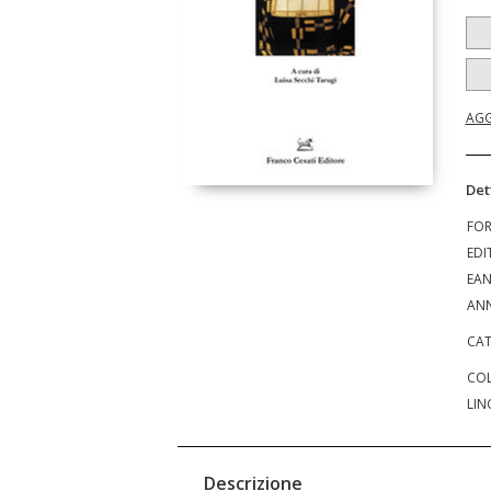
AGG
Det
FO
EDI
EA
ANN
CAT
COL
LIN
Descrizione