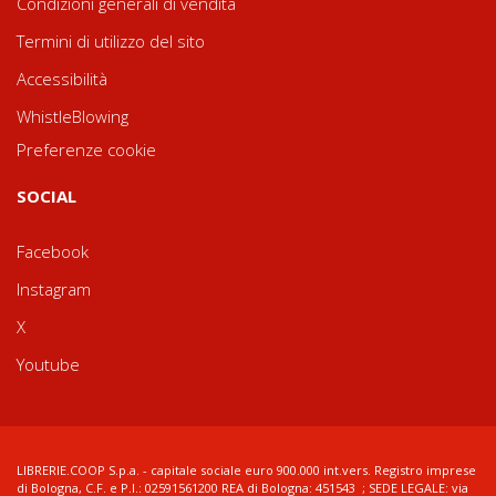
Condizioni generali di vendita
Termini di utilizzo del sito
Accessibilità
WhistleBlowing
Preferenze cookie
SOCIAL
Facebook
Instagram
X
Youtube
LIBRERIE.COOP S.p.a. - capitale sociale euro 900.000 int.vers. Registro imprese
di Bologna, C.F. e P.I.: 02591561200 REA di Bologna: 451543 ; SEDE LEGALE: via