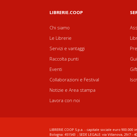
LIBRERIE.COOP
SE
Chi siamo
Ass
Le Librerie
Lib
Servizi e vantaggi
Pre
Raccolta punti
Gui
Eventi
Gif
Collaborazioni e Festival
Isc
Notizie e Area stampa
Lavora con noi
LIBRERIE.COOP S.p.a. - capitale sociale euro 900.000 in
Bologna: 451543 ; SEDE LEGALE: via Villanova, 29/7 - 4