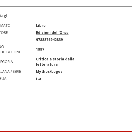
tagli
RMATO
Libro
TORE
Edizioni dell'Orso
N
9788876942839
NO
1997
BLICAZIONE
Critica e storia della
EGORIA
letteratura
LANA / SERIE
Mythos/Logos
GUA
ita