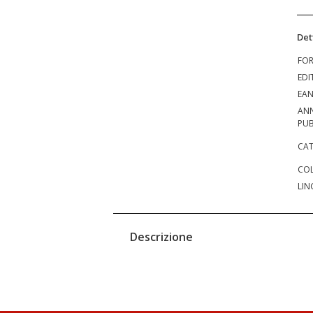
Det
FO
EDI
EA
AN
PUB
CAT
COL
LIN
Descrizione