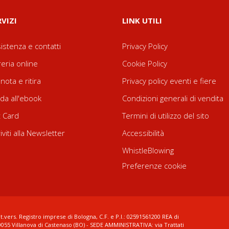
RVIZI
LINK UTILI
istenza e contatti
Privacy Policy
reria online
Cookie Policy
nota e ritira
Privacy policy eventi e fiere
da all'ebook
Condizioni generali di vendita
t Card
Termini di utilizzo del sito
riviti alla Newsletter
Accessibilità
WhistleBlowing
Preferenze cookie
t.vers. Registro imprese di Bologna, C.F. e P.I.: 02591561200 REA di
0055 Villanova di Castenaso (BO) - SEDE AMMINISTRATIVA: via Trattati