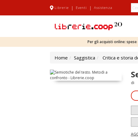
|
|
Librerie
Eventi
Assistenza
Per gli acquisti online: spes
Home
Saggistica
Critica e storia d
S
di
AGG