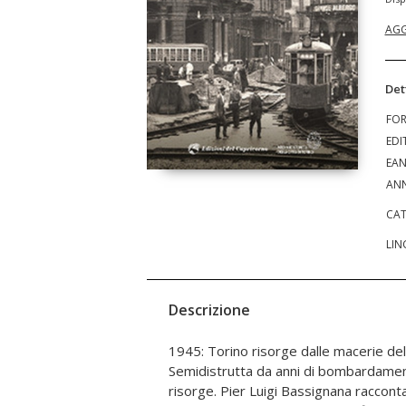
AGG
Det
FO
EDI
EA
ANN
CAT
LIN
Descrizione
1945: Torino risorge dalle macerie de
rinascita culturale, i fatti di cronac
Semidistrutta da anni di bombardament
segnato l'esistenza dei torinesi ne
risorge. Pier Luigi Bassignana racconta 
influente e appassionante del Nov