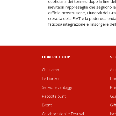
quotidiana dei torinesi dopo la fine del
memoria torinese dal 1945 alle ce
inevitabili rappresaglie che seguono la 
emblematico punto di svolta della storia 
difficile ricostruzione, i funerali del G
Un racconto punteggiato di ricordi 
crescita della FIAT e la poderosa onda
faticosa integrazione e l'insorgere del
LIBRERIE.COOP
SE
Chi siamo
Ass
Le Librerie
Lib
Servizi e vantaggi
Pre
Raccolta punti
Gui
Eventi
Gif
Collaborazioni e Festival
Isc