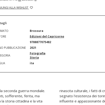
IUNGI ALLA WISHLIST
tagli
RMATO
Brossura
TORE
Edizioni del Capricorno
N
9788877075482
O PUBBLICAZIONE
2021
Fotografia
EGORIA
Storia
GUA
ita
lla seconda guerra mondiale.
a e di costume che più hanno
i, sofferente, ferita, ma
l periodo più complesso,
la storia cittadina e la vita
ecento. Un viaggio nella