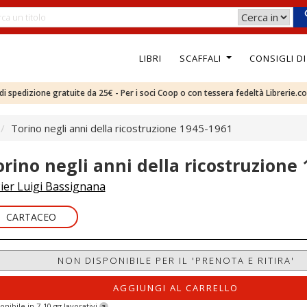
LIBRI
SCAFFALI
CONSIGLI D
e di spedizione gratuite da 25€ - Per i soci Coop o con tessera fedeltà Librerie.c
Torino negli anni della ricostruzione 1945-1961
orino negli anni della ricostruzione
ier Luigi Bassignana
CARTACEO
NON DISPONIBILE PER IL 'PRENOTA E RITIRA'
AGGIUNGI AL CARRELLO
onibile in 7-10 gg lavorativi
?