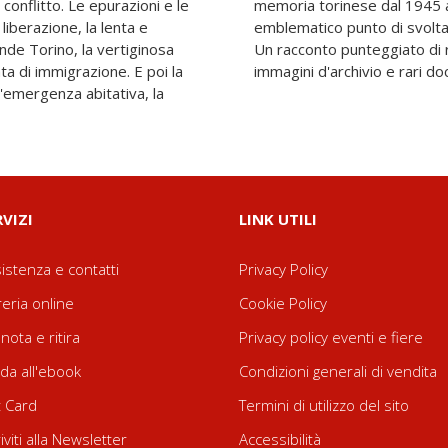
 conflitto. Le epurazioni e le
lebrazioni di Italia 61,
liberazione, la lenta e
cittadina del Novecento.
rande Torino, la vertiginosa
personali, straordinarie
ta di immigrazione. E poi la
immagini d'archivio e rari do
l'emergenza abitativa, la
RVIZI
LINK UTILI
istenza e contatti
Privacy Policy
reria online
Cookie Policy
nota e ritira
Privacy policy eventi e fiere
da all'ebook
Condizioni generali di vendita
t Card
Termini di utilizzo del sito
riviti alla Newsletter
Accessibilità