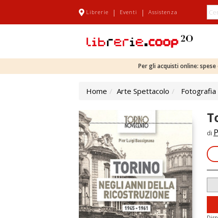
|
|
Librerie
Eventi
Assistenza
Per gli acquisti online: spes
Home
Arte Spettacolo
Fotografia
T
P
di
Disp