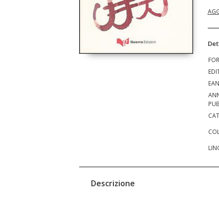
AGG
Det
FO
EDI
EA
AN
PUB
CAT
COL
LIN
Descrizione