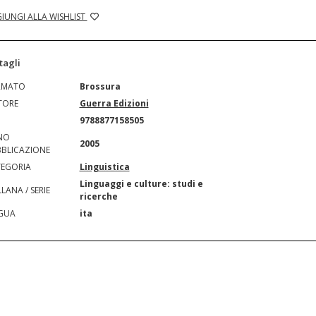
IUNGI ALLA WISHLIST
tagli
RMATO
Brossura
TORE
Guerra Edizioni
N
9788877158505
NO
2005
BLICAZIONE
EGORIA
Linguistica
Linguaggi e culture: studi e
LANA / SERIE
ricerche
GUA
ita