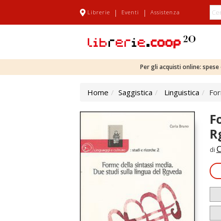
|
|
Librerie
Eventi
Assistenza
Per gli acquisti online: spes
Home
Saggistica
Linguistica
For
F
R
C
di