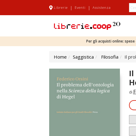
|
|
Librerie
Eventi
Assistenza
Per gli acquisti online: spes
Home
Saggistica
Filosofia
Il pr
I
H
F
di