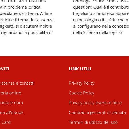
i tratti strutturali della
 si svolgeranno le seguenti
 in problema: critica,
filosofico del pensiero
eculativo, sistema. Al fine
mente impraticabile di
critica e il tema dell'assenza
ti strutturali di quest'ultima
keit), si discuterà inoltre
nsiero oggettivo sviluppata
riguardano la possibilità di
nella Scienza della logica?
RVIZI
LINK UTILI
istenza e contatti
Privacy Policy
reria online
Cookie Policy
nota e ritira
Privacy policy eventi e fiere
da all'ebook
Condizioni generali di vendita
t Card
Termini di utilizzo del sito