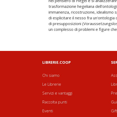
nel pensiero di Hegel e si analizzeranno 
ontologia critica e metafisica idealista,
trasformazione hegeliana dell'ontologia
questioni: Qual è il contributo storico-
immanenza, ricostruzione, idealismo sp
hegeliano all'impresa apparente
di esplicitare il nesso fra un'ontologia 
un'ontologia critica? In che modo i trat
di presupposizioni (Voraussetzungslosig
si configurano nella concezione del pe
un complesso di problemi e figure che 
LIBRERIE.COOP
SE
Chi siamo
Ass
Le Librerie
Lib
Servizi e vantaggi
Pre
Raccolta punti
Gui
Eventi
Gif