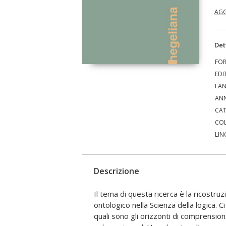
AGG
Det
FO
EDI
EA
ANN
CAT
COL
LIN
Descrizione
Il tema di questa ricerca è la ricostr
un'interpretazione trascendentale di Hegel e 
ontologico nella Scienza della logica. 
"riformato" di metafisica che è elaborat
quali sono gli orizzonti di comprensio
dell'idealismo speculativo. Per sostene