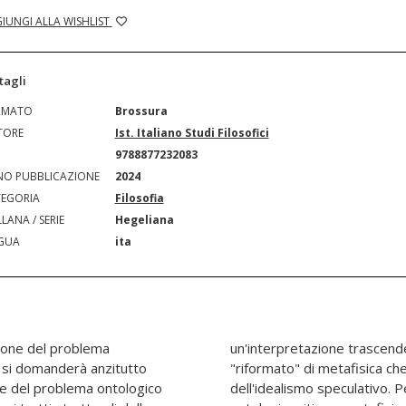
IUNGI ALLA WISHLIST
tagli
RMATO
Brossura
TORE
Ist. Italiano Studi Filosofici
N
9788877232083
O PUBBLICAZIONE
2024
EGORIA
Filosofia
LANA / SERIE
Hegeliana
GUA
ita
uzione del problema
il peculiare concetto
Ci si domanderà anzitutto
o dalla forma sistematica
ne del problema ontologico
re una lettura che connetta