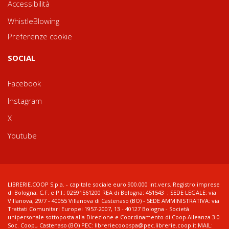
Accessibilità
WhistleBlowing
Preferenze cookie
SOCIAL
Facebook
Instagram
X
Youtube
LIBRERIE.COOP S.p.a. - capitale sociale euro 900.000 int.vers. Registro imprese
di Bologna, C.F. e P.I.: 02591561200 REA di Bologna: 451543 ; SEDE LEGALE: via
Villanova, 29/7 - 40055 Villanova di Castenaso (BO) - SEDE AMMINISTRATIVA: via
Trattati Comunitari Europei 1957-2007, 13 - 40127 Bologna - Società
unipersonale sottoposta alla Direzione e Coordinamento di Coop Alleanza 3.0
Soc. Coop., Castenaso (BO) PEC: libreriecoopspa@pec.librerie.coop.it MAIL: