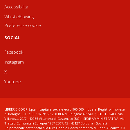
Accessibilità
WhistleBlowing
Preferenze cookie
SOCIAL
Facebook
Instagram
X
Youtube
LIBRERIE.COOP S.p.a. - capitale sociale euro 900.000 int.vers. Registro imprese
di Bologna, C.F. e P.I.: 02591561200 REA di Bologna: 451543 ; SEDE LEGALE: via
Villanova, 29/7 - 40055 Villanova di Castenaso (BO) - SEDE AMMINISTRATIVA: via
Trattati Comunitari Europei 1957-2007, 13 - 40127 Bologna - Società
unipersonale sottoposta alla Direzione e Coordinamento di Coop Alleanza 3.0