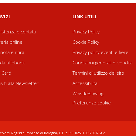
RVIZI
LINK UTILI
istenza e contatti
Privacy Policy
reria online
Cookie Policy
nota e ritira
Privacy policy eventi e fiere
da all'ebook
Condizioni generali di vendita
t Card
Termini di utilizzo del sito
riviti alla Newsletter
Accessibilità
WhistleBlowing
Preferenze cookie
t.vers. Registro imprese di Bologna, C.F. e P.I.: 02591561200 REA di