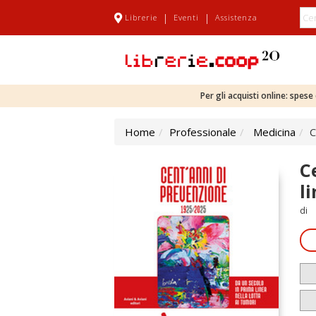
|
|
Librerie
Eventi
Assistenza
Per gli acquisti online: spes
Home
Professionale
Medicina
C
C
l
di