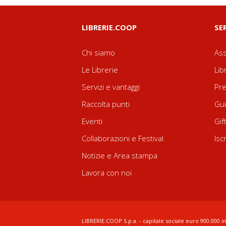
LIBRERIE.COOP
SE
Chi siamo
Ass
Le Librerie
Lib
Servizi e vantaggi
Pre
Raccolta punti
Gui
Eventi
Gif
Collaborazioni e Festival
Isc
Notizie e Area stampa
Lavora con noi
LIBRERIE.COOP S.p.a. - capitale sociale euro 900.000 in