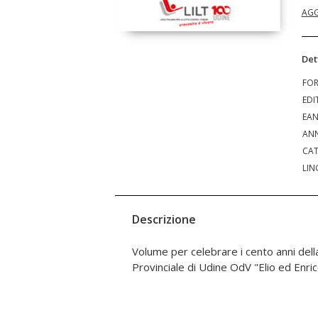
AGG
Det
FO
EDI
EA
ANN
CAT
LIN
Descrizione
Volume per celebrare i cento anni del
Provinciale di Udine OdV "Elio ed Enr