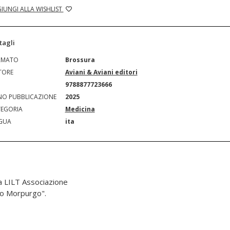
IUNGI ALLA WISHLIST
tagli
RMATO
Brossura
TORE
Aviani & Aviani editori
N
9788877723666
O PUBBLICAZIONE
2025
EGORIA
Medicina
GUA
ita
la LILT Associazione
ico Morpurgo".