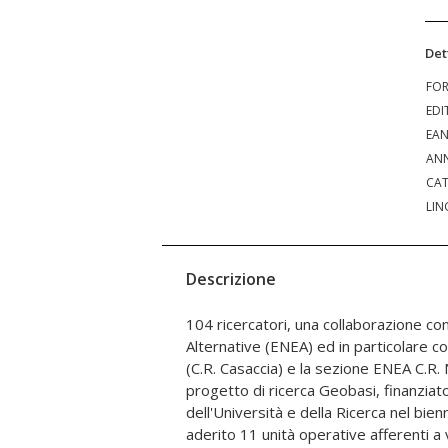
Det
FO
EDI
EA
ANN
CAT
LIN
Descrizione
104 ricercatori, una collaborazione co
sull'intero territorio nazionale. Geob
Alternative (ENEA) ed in particolare c
affrontare la complessità del signi
(C.R. Casaccia) e la sezione ENEA C.R. N
elementari delle varie matrici geologic
progetto di ricerca Geobasi, finanziat
integrata, al fine di ottimizzare le sinergie del
dell'Università e della Ricerca nel bie
investigative e raggiungere piattaforme 
aderito 11 unità operative afferenti a v