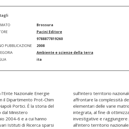
tagli
RMATO
Brossura
TORE
Pacini Editore
N
9788877819260
O PUBBLICAZIONE
2008
EGORIA
Ambiente e scienze della terra
GUA
ita
n l'Ente Nazionale Energie
asi è stato concepito per
on il Dipartimento Prot-Chim
ficato delle composizioni
apoli Portici. È la storia del
he su base multidisciplinare
o dal Ministero
le varie procedure
nnio 2004-6 e a cui hanno
interpretative estensibili
ari Istituti di Ricerca sparsi
all'intero territorio nazionale