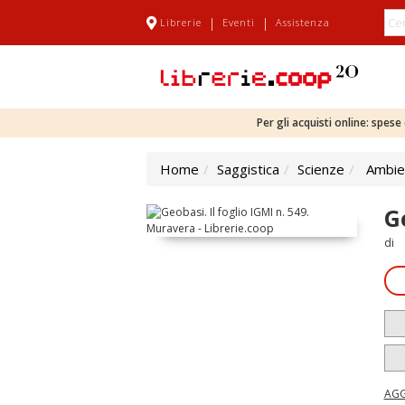
|
|
Librerie
Eventi
Assistenza
Per gli acquisti online: spes
Home
Saggistica
Scienze
Ambien
G
di
AGG