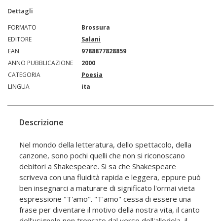
Dettagli
FORMATO
Brossura
EDITORE
Salani
EAN
9788877828859
ANNO PUBBLICAZIONE
2000
CATEGORIA
Poesia
LINGUA
ita
Descrizione
Nel mondo della letteratura, dello spettacolo, della
canzone, sono pochi quelli che non si riconoscano
debitori a Shakespeare. Si sa che Shakespeare
scriveva con una fluidità rapida e leggera, eppure può
ben insegnarci a maturare di significato l'ormai vieta
espressione "T'amo". "T'amo" cessa di essere una
frase per diventare il motivo della nostra vita, il canto
dell'usignolo non troncato dal verso dell'allodola, il