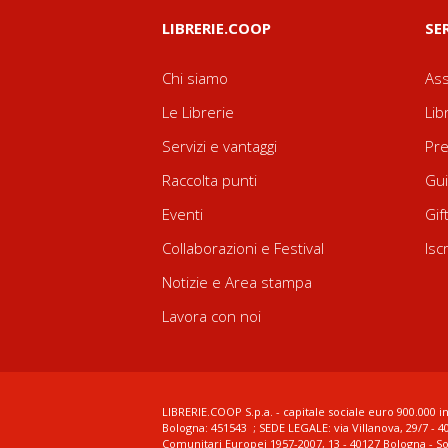
LIBRERIE.COOP
SE
Chi siamo
Ass
Le Librerie
Lib
Servizi e vantaggi
Pre
Raccolta punti
Gui
Eventi
Gif
Collaborazioni e Festival
Isc
Notizie e Area stampa
Lavora con noi
LIBRERIE.COOP S.p.a. - capitale sociale euro 900.000 in
Bologna: 451543 ; SEDE LEGALE: via Villanova, 29/7 - 4
Comunitari Europei 1957-2007, 13 - 40127 Bologna - S