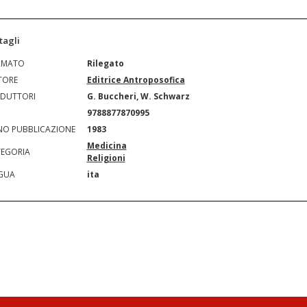
tagli
RMATO
Rilegato
TORE
Editrice Antroposofica
DUTTORI
G. Buccheri, W. Schwarz
N
9788877870995
O PUBBLICAZIONE
1983
Medicina
EGORIA
Religioni
GUA
ita