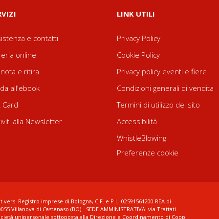
RVIZI
LINK UTILI
istenza e contatti
Privacy Policy
reria online
Cookie Policy
nota e ritira
Privacy policy eventi e fiere
da all'ebook
Condizioni generali di vendita
t Card
Termini di utilizzo del sito
riviti alla Newsletter
Accessibilità
WhistleBlowing
Preferenze cookie
t.vers. Registro imprese di Bologna, C.F. e P.I.: 02591561200 REA di
0055 Villanova di Castenaso (BO) - SEDE AMMINISTRATIVA: via Trattati
ocietà unipersonale sottoposta alla Direzione e Coordinamento di Coop