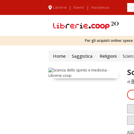
|
|
Librerie
Eventi
Assistenza
Per gli acquisti online: spes
Home
Saggistica
Religioni
Scien
S
R
di
AGG