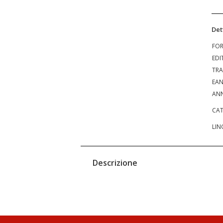
Det
FO
EDI
TRA
EA
ANN
CAT
LIN
Descrizione