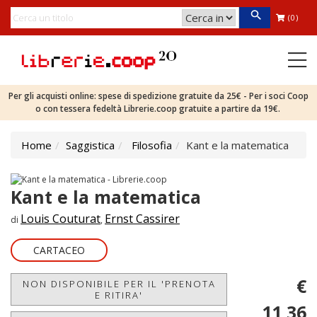
(0)
Per gli acquisti online: spese di spedizione gratuite da 25€ - Per i soci Coop
o con tessera fedeltà Librerie.coop gratuite a partire da 19€.
Home
Saggistica
Filosofia
Kant e la matematica
Kant e la matematica
Louis Couturat
Ernst Cassirer
di
,
CARTACEO
€
NON DISPONIBILE PER IL 'PRENOTA
E RITIRA'
11,36