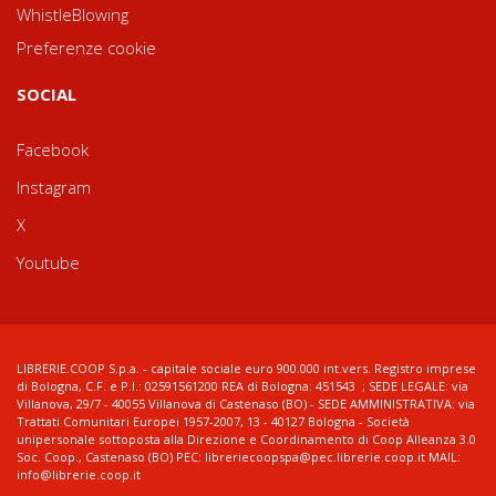
WhistleBlowing
Preferenze cookie
SOCIAL
Facebook
Instagram
X
Youtube
LIBRERIE.COOP S.p.a. - capitale sociale euro 900.000 int.vers. Registro imprese
di Bologna, C.F. e P.I.: 02591561200 REA di Bologna: 451543 ; SEDE LEGALE: via
Villanova, 29/7 - 40055 Villanova di Castenaso (BO) - SEDE AMMINISTRATIVA: via
Trattati Comunitari Europei 1957-2007, 13 - 40127 Bologna - Società
unipersonale sottoposta alla Direzione e Coordinamento di Coop Alleanza 3.0
Soc. Coop., Castenaso (BO) PEC: libreriecoopspa@pec.librerie.coop.it MAIL:
info@librerie.coop.it