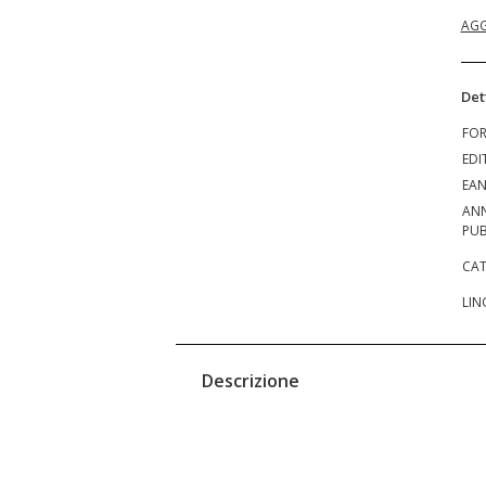
AGG
Det
FO
EDI
EA
AN
PUB
CAT
LIN
Descrizione