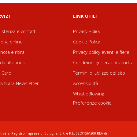
RVIZI
LINK UTILI
istenza e contatti
Privacy Policy
reria online
Cookie Policy
nota e ritira
Privacy policy eventi e fiere
da all'ebook
Condizioni generali di vendita
t Card
Termini di utilizzo del sito
riviti alla Newsletter
Accessibilità
WhistleBlowing
Preferenze cookie
t.vers. Registro imprese di Bologna, C.F. e P.I.: 02591561200 REA di