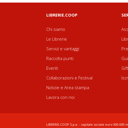
LIBRERIE.COOP
SE
Chi siamo
Ass
Le Librerie
Lib
Servizi e vantaggi
Pre
Raccolta punti
Gui
Eventi
Gif
Collaborazioni e Festival
Isc
Notizie e Area stampa
Lavora con noi
LIBRERIE.COOP S.p.a. - capitale sociale euro 900.000 in