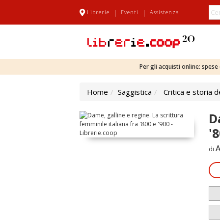
|
|
Librerie
Eventi
Assistenza
Per gli acquisti online: spes
Home
Saggistica
Critica e storia d
D
'8
A
di