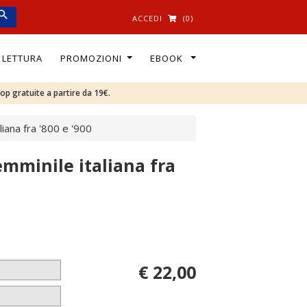
ACCEDI
(0)
I LETTURA
PROMOZIONI
EBOOK
oop gratuite a partire da 19€.
liana fra '800 e '900
emminile italiana fra
€ 22,00