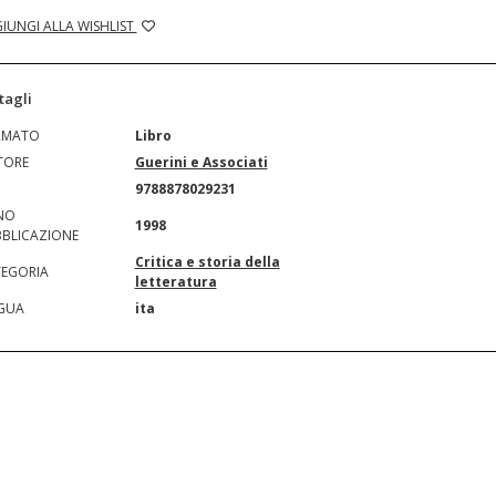
IUNGI ALLA WISHLIST
tagli
RMATO
Libro
TORE
Guerini e Associati
N
9788878029231
NO
1998
BLICAZIONE
Critica e storia della
EGORIA
letteratura
GUA
ita