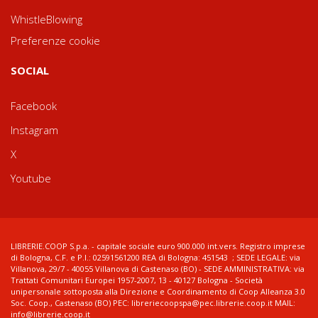
WhistleBlowing
Preferenze cookie
SOCIAL
Facebook
Instagram
X
Youtube
LIBRERIE.COOP S.p.a. - capitale sociale euro 900.000 int.vers. Registro imprese
di Bologna, C.F. e P.I.: 02591561200 REA di Bologna: 451543 ; SEDE LEGALE: via
Villanova, 29/7 - 40055 Villanova di Castenaso (BO) - SEDE AMMINISTRATIVA: via
Trattati Comunitari Europei 1957-2007, 13 - 40127 Bologna - Società
unipersonale sottoposta alla Direzione e Coordinamento di Coop Alleanza 3.0
Soc. Coop., Castenaso (BO) PEC: libreriecoopspa@pec.librerie.coop.it MAIL:
info@librerie.coop.it