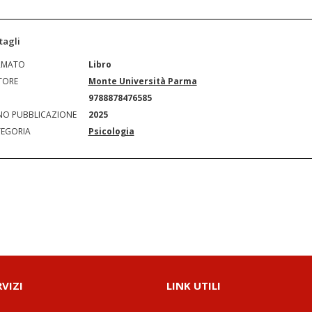
tagli
RMATO
Libro
TORE
Monte Università Parma
N
9788878476585
O PUBBLICAZIONE
2025
EGORIA
Psicologia
RVIZI
LINK UTILI