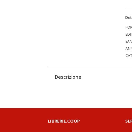
Det
FO
EDI
EA
ANN
CAT
Descrizione
LIBRERIE.COOP
SE