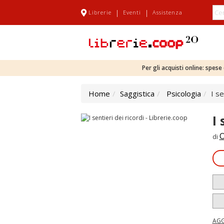
|
|
Librerie
Eventi
Assistenza
Per gli acquisti online: spes
Home
Saggistica
Psicologia
I se
I 
O
di
AGG