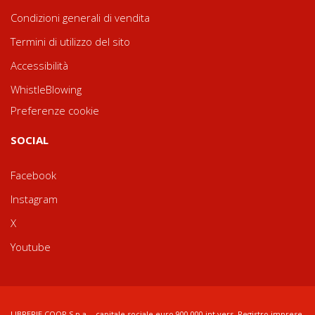
Condizioni generali di vendita
Termini di utilizzo del sito
Accessibilità
WhistleBlowing
Preferenze cookie
SOCIAL
Facebook
Instagram
X
Youtube
LIBRERIE.COOP S.p.a. - capitale sociale euro 900.000 int.vers. Registro imprese