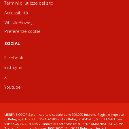
Termini di utilizzo del sito
Accessibilità
WhistleBlowing
Preferenze cookie
SOCIAL
Facebook
Instagram
X
Youtube
LIBRERIE.COOP S.p.a. - capitale sociale euro 900.000 int.vers. Registro imprese
di Bologna, C.F. e P.I.: 02591561200 REA di Bologna: 451543 ; SEDE LEGALE: via
Villanova, 29/7 - 40055 Villanova di Castenaso (BO) - SEDE AMMINISTRATIVA: via
Trattati Comunitari Europei 1957-2007, 13 - 40127 Bologna - Società