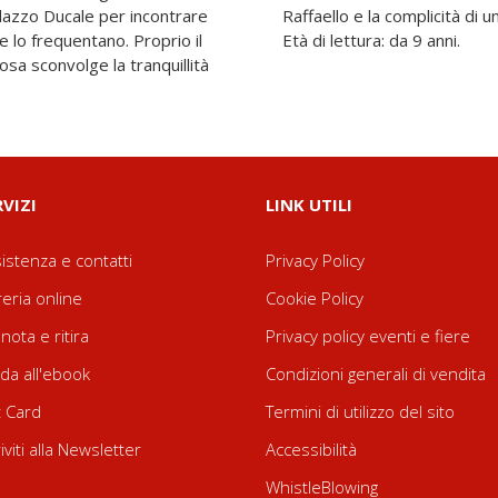
alazzo Ducale per incontrare
eciale per svelare il mistero.
 che lo frequentano. Proprio il
Età di lettura: da 9 anni.
cosa sconvolge la tranquillità
RVIZI
LINK UTILI
istenza e contatti
Privacy Policy
reria online
Cookie Policy
nota e ritira
Privacy policy eventi e fiere
da all'ebook
Condizioni generali di vendita
t Card
Termini di utilizzo del sito
riviti alla Newsletter
Accessibilità
WhistleBlowing