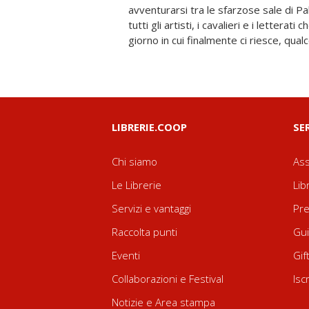
avventurarsi tra le sfarzose sale di P
Raffaello e la complicità di un'amica sp
tutti gli artisti, i cavalieri e i letterati
giorno in cui finalmente ci riesce, qual
LIBRERIE.COOP
SE
Chi siamo
Ass
Le Librerie
Lib
Servizi e vantaggi
Pre
Raccolta punti
Gui
Eventi
Gif
Collaborazioni e Festival
Isc
Notizie e Area stampa