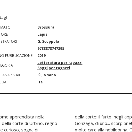
tagli
RMATO
Brossura
TORE
Lapis
USTRATORI
G. Scoppola
N
9788878747395
O PUBBLICAZIONE
2019
Letteratura per ragazzi
EGORIA
Saggi per ragazzi
LANA / SERIE
Sì, io sono
GUA
ita
 come apprendista nella
della duchessa Elisabetta
 della corte di Urbino, regno
a di un gioiello particolare,
e e curioso, sogna di
 Ci vorranno l'acume di