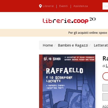
|
|
Librerie
Eventi
Assistenza
Per gli acquisti online: spes
Home
Bambini e Ragazzi
Letterat
R
L
di
AGG