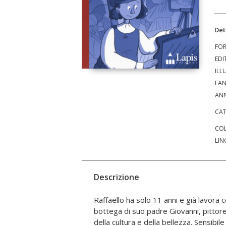
Det
FO
EDI
ILL
EA
ANN
CAT
COL
LIN
Descrizione
Raffaello ha solo 11 anni e già lavora
della corte: il furto, negli appartamenti 
bottega di suo padre Giovanni, pittore
Gonzaga, di uno... scorpione! Si tratt
della cultura e della bellezza. Sensibil
molto caro alla nobildonna. Chi sarà il ladro?