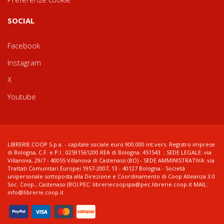
SOCIAL
Facebook
Instagram
X
Youtube
LIBRERIE.COOP S.p.a. - capitale sociale euro 900.000 int.vers. Registro imprese
di Bologna, C.F. e P.I.: 02591561200 REA di Bologna: 451543 ; SEDE LEGALE: via
Villanova, 29/7 - 40055 Villanova di Castenaso (BO) - SEDE AMMINISTRATIVA: via
Trattati Comunitari Europei 1957-2007, 13 - 40127 Bologna - Società
unipersonale sottoposta alla Direzione e Coordinamento di Coop Alleanza 3.0
Soc. Coop., Castenaso (BO) PEC: libreriecoopspa@pec.librerie.coop.it MAIL:
info@librerie.coop.it