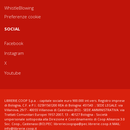
WhistleBlowing
Preferenze cookie
SOCIAL
Facebook
Instagram
X
Youtube
LIBRERIE.COOP S.p.a. - capitale sociale euro 900.000 int.vers. Registro imprese
di Bologna, C.F. e P.I.: 02591561200 REA di Bologna: 451543 ; SEDE LEGALE: via
Villanova, 29/7 - 40055 Villanova di Castenaso (BO) - SEDE AMMINISTRATIVA: via
Trattati Comunitari Europei 1957-2007, 13 - 40127 Bologna - Società
unipersonale sottoposta alla Direzione e Coordinamento di Coop Alleanza 3.0
Soc. Coop., Castenaso (BO) PEC: libreriecoopspa@pec.librerie.coop.it MAIL:
info@librerie.coop.it