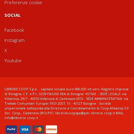
Preferenze cookie
SOCIAL
Facebook
Instagram
X
Youtube
LIBRERIE.COOP S.p.a. - capitale sociale euro 900.000 int.vers. Registro imprese
di Bologna, C.F. e P.I.: 02591561200 REA di Bologna: 451543 ; SEDE LEGALE: via
Villanova, 29/7 - 40055 Villanova di Castenaso (BO) - SEDE AMMINISTRATIVA: via
Trattati Comunitari Europei 1957-2007, 13 - 40127 Bologna - Società
unipersonale sottoposta alla Direzione e Coordinamento di Coop Alleanza 3.0
Soc. Coop., Castenaso (BO) PEC: libreriecoopspa@pec.librerie.coop.it MAIL:
info@librerie.coop.it