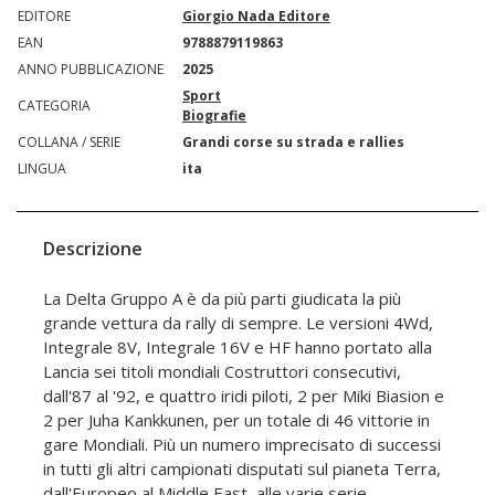
EDITORE
Giorgio Nada Editore
EAN
9788879119863
ANNO PUBBLICAZIONE
2025
Sport
CATEGORIA
Biografie
COLLANA / SERIE
Grandi corse su strada e rallies
LINGUA
ita
Descrizione
La Delta Gruppo A è da più parti giudicata la più
grande vettura da rally di sempre. Le versioni 4Wd,
Integrale 8V, Integrale 16V e HF hanno portato alla
Lancia sei titoli mondiali Costruttori consecutivi,
dall'87 al '92, e quattro iridi piloti, 2 per Miki Biasion e
2 per Juha Kankkunen, per un totale di 46 vittorie in
gare Mondiali. Più un numero imprecisato di successi
in tutti gli altri campionati disputati sul pianeta Terra,
dall'Europeo al Middle East, alle varie serie