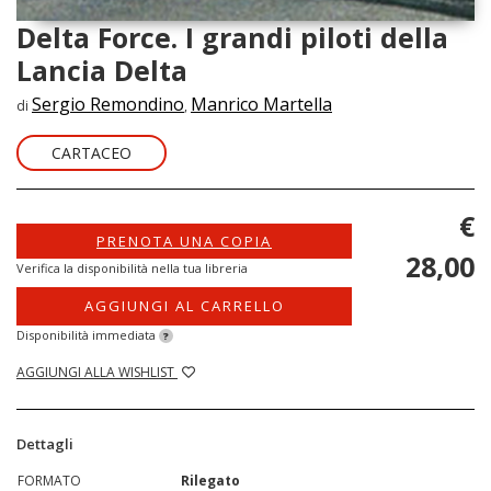
Delta Force. I grandi piloti della
Lancia Delta
Sergio Remondino
Manrico Martella
di
,
CARTACEO
€
PRENOTA UNA COPIA
28,00
Verifica la disponibilità nella tua libreria
AGGIUNGI AL CARRELLO
Disponibilità immediata
?
AGGIUNGI ALLA WISHLIST
Dettagli
FORMATO
Rilegato