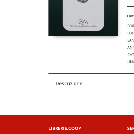
Det
FO
EDI
EA
ANN
CAT
LIN
Descrizione
LIBRERIE.COOP
SE