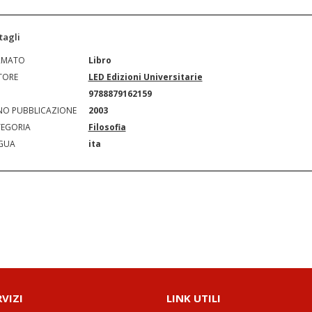
tagli
RMATO
Libro
TORE
LED Edizioni Universitarie
N
9788879162159
O PUBBLICAZIONE
2003
EGORIA
Filosofia
GUA
ita
RVIZI
LINK UTILI