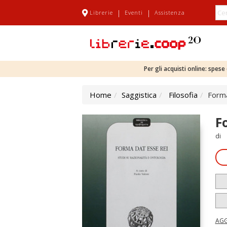
|
|
Librerie
Eventi
Assistenza
Per gli acquisti online: spes
Home
Saggistica
Filosofia
Forma
F
di
AGG