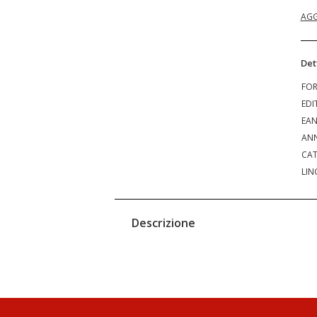
AGG
Det
FO
EDI
EA
ANN
CAT
LIN
Descrizione