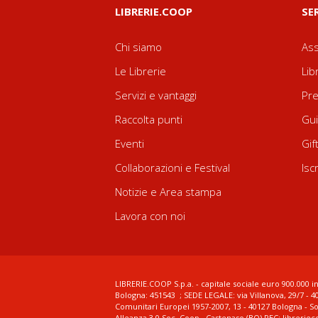
LIBRERIE.COOP
SE
Chi siamo
Ass
Le Librerie
Lib
Servizi e vantaggi
Pre
Raccolta punti
Gui
Eventi
Gif
Collaborazioni e Festival
Isc
Notizie e Area stampa
Lavora con noi
LIBRERIE.COOP S.p.a. - capitale sociale euro 900.000 in
Bologna: 451543 ; SEDE LEGALE: via Villanova, 29/7 - 4
Comunitari Europei 1957-2007, 13 - 40127 Bologna - S
Alleanza 3.0 Soc. Coop., Castenaso (BO) PEC: librerie