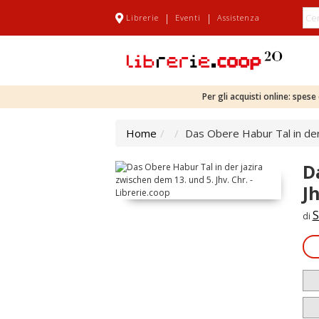
|
|
Librerie
Eventi
Assistenza
Per gli acquisti online: spes
Home
Das Obere Habur Tal in der 
D
Jh
S
di