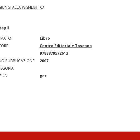
IUNGI ALLA WISHLIST
tagli
RMATO
Libro
TORE
Centro Editoriale Toscano
N
9788879572613
O PUBBLICAZIONE
2007
EGORIA
GUA
ger