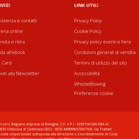
RVIZI
LINK UTILI
istenza e contatti
Privacy Policy
reria online
Cookie Policy
nota e ritira
Privacy policy eventi e fiere
da all'ebook
Condizioni generali di vendita
t Card
Termini di utilizzo del sito
riviti alla Newsletter
Accessibilità
WhistleBlowing
Preferenze cookie
t.vers. Registro imprese di Bologna, C.F. e P.I.: 02591561200 REA di
0055 Villanova di Castenaso (BO) - SEDE AMMINISTRATIVA: via Trattati
ocietà unipersonale sottoposta alla Direzione e Coordinamento di Coop
coopspa@pec.librerie.coop.it MAIL: info@librerie.coop.it