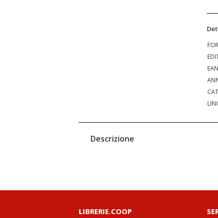
Det
FO
EDI
EA
ANN
CAT
LIN
Descrizione
LIBRERIE.COOP
SE