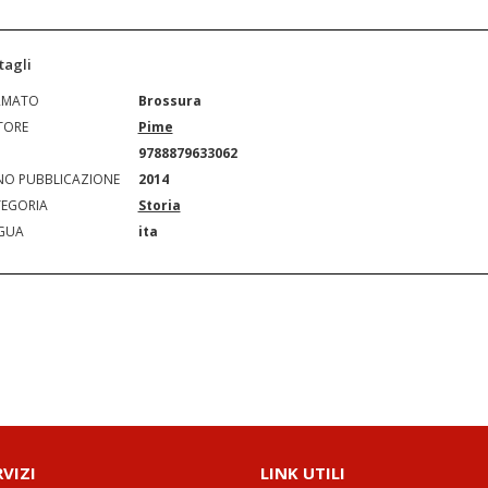
tagli
RMATO
Brossura
TORE
Pime
N
9788879633062
O PUBBLICAZIONE
2014
EGORIA
Storia
GUA
ita
RVIZI
LINK UTILI