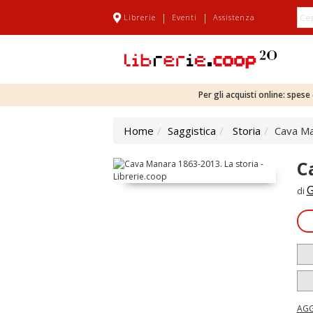
|
|
Librerie
Eventi
Assistenza
Per gli acquisti online: spes
Home
Saggistica
Storia
Cava Ma
C
G
di
AGG