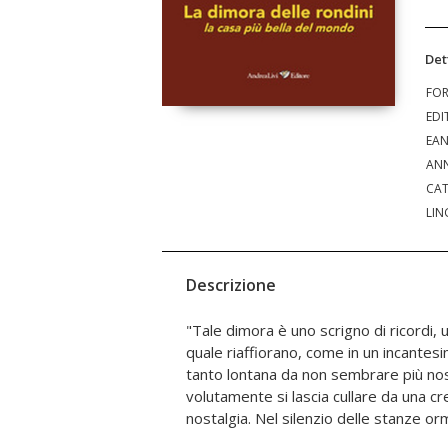
Det
FO
EDI
EA
ANN
CAT
LIN
Descrizione
"Tale dimora è uno scrigno di ricordi, 
mi lascio andare, fino a coinvolgere i sen
quale riaffiorano, come in un incantes
sentire echi di risate di delicate 
tanto lontana da non sembrare più nos
giovinezze, quali furono anche le nostre, dur
volutamente si lascia cullare da una c
nostalgia. Nel silenzio delle stanze orm