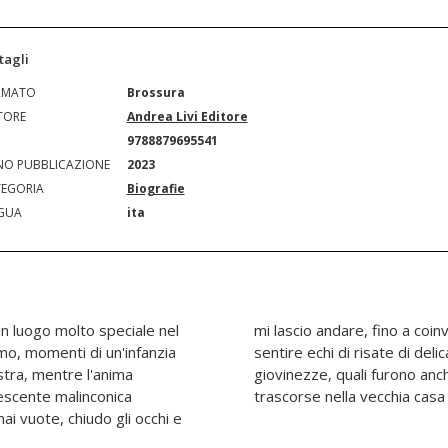
tagli
RMATO
Brossura
TORE
Andrea Livi Editore
N
9788879695541
O PUBBLICAZIONE
2023
EGORIA
Biografie
GUA
ita
un luogo molto speciale nel
si. In quegli istanti torno a
imo, momenti di un'infanzia
adolescenze e spensierate
tra, mentre l'anima
ante le stagioni estive
rescente malinconica
trascorse nella vecchia casa 
ai vuote, chiudo gli occhi e