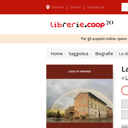
|
|
Librerie
Eventi
Assistenza
Per gli acquisti online: spes
Home
Saggistica
Biografie
La d
L
L
di
AGG