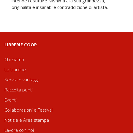
intende restituire Mishima alla sua grandezza,
originalità e insanabile contraddizione di artista.
LIBRERIE.COOP
Chi siamo
Le Librerie
Servizi e vantaggi
Raccolta punti
Eventi
Collaborazioni e Festival
Notizie e Area stampa
Lavora con noi