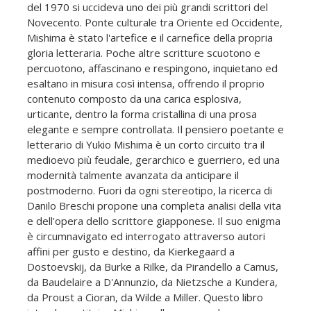
del 1970 si uccideva uno dei più grandi scrittori del
Novecento. Ponte culturale tra Oriente ed Occidente,
Mishima è stato l'artefice e il carnefice della propria
gloria letteraria. Poche altre scritture scuotono e
percuotono, affascinano e respingono, inquietano ed
esaltano in misura così intensa, offrendo il proprio
contenuto composto da una carica esplosiva,
urticante, dentro la forma cristallina di una prosa
elegante e sempre controllata. Il pensiero poetante e
letterario di Yukio Mishima è un corto circuito tra il
medioevo più feudale, gerarchico e guerriero, ed una
modernità talmente avanzata da anticipare il
postmoderno. Fuori da ogni stereotipo, la ricerca di
Danilo Breschi propone una completa analisi della vita
e dell'opera dello scrittore giapponese. Il suo enigma
è circumnavigato ed interrogato attraverso autori
affini per gusto e destino, da Kierkegaard a
Dostoevskij, da Burke a Rilke, da Pirandello a Camus,
da Baudelaire a D'Annunzio, da Nietzsche a Kundera,
da Proust a Cioran, da Wilde a Miller. Questo libro