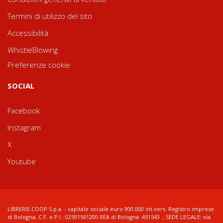
Termini di utilizzo del sito
Accessibilità
WhistleBlowing
Preferenze cookie
SOCIAL
Facebook
Instagram
X
Youtube
LIBRERIE.COOP S.p.a. - capitale sociale euro 900.000 int.vers. Registro imprese
di Bologna, C.F. e P.I.: 02591561200 REA di Bologna: 451543 ; SEDE LEGALE: via