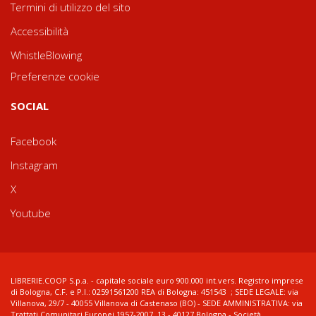
Termini di utilizzo del sito
Accessibilità
WhistleBlowing
Preferenze cookie
SOCIAL
Facebook
Instagram
X
Youtube
LIBRERIE.COOP S.p.a. - capitale sociale euro 900.000 int.vers. Registro imprese
di Bologna, C.F. e P.I.: 02591561200 REA di Bologna: 451543 ; SEDE LEGALE: via
Villanova, 29/7 - 40055 Villanova di Castenaso (BO) - SEDE AMMINISTRATIVA: via
Trattati Comunitari Europei 1957-2007, 13 - 40127 Bologna - Società