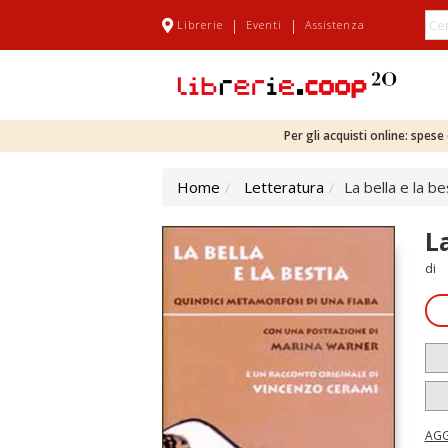
|
|
Librerie
Eventi
Assistenza
Per gli acquisti online: spes
Home
Letteratura
La bella e la b
L
di
AGG