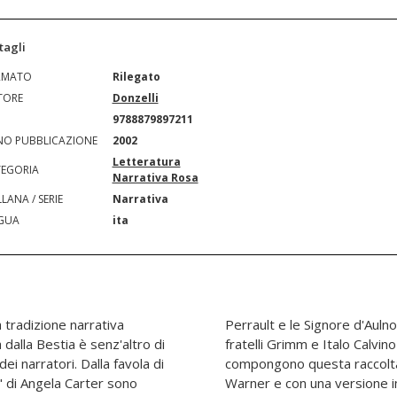
tagli
RMATO
Rilegato
TORE
Donzelli
N
9788879897211
O PUBBLICAZIONE
2002
Letteratura
EGORIA
Narrativa Rosa
LANA / SERIE
Narrativa
GUA
ita
la tradizione narrativa
ont e de Villeneuve, i
 dalla Bestia è senz'altro di
 solo alcuni dei nomi che
ei narratori. Dalla favola di
na postfazione di Marina
a" di Angela Carter sono
ella e la Bestia" scritta