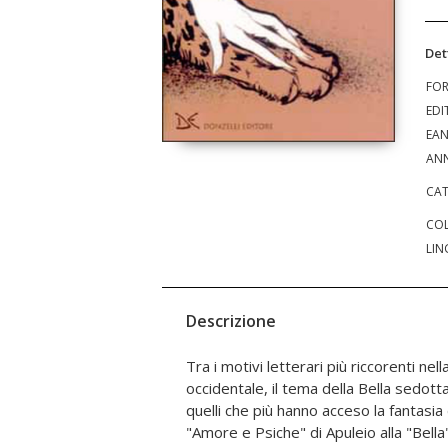
Det
FO
EDI
EA
ANN
CAT
COL
LIN
Descrizione
Tra i motivi letterari più riccorenti nel
Perrault e le Signore d'Aulnoy, de Beaum
occidentale, il tema della Bella sedotta
fratelli Grimm e Italo Calvino sono
quelli che più hanno acceso la fantasia d
compongono questa raccolta con u
"Amore e Psiche" di Apuleio alla "Bell
Warner e con una versione inedita della "B