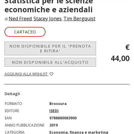
Statistica per le scienze
economiche e aziendali
Ned Freed
Stacey Jones
Tim Bergquist
di
,
,
CARTACEO
€
NON DISPONIBILE PER IL 'PRENOTA
E RITIRA'
44,00
NON DISPONIBILE ALL'ACQUISTO
AGGIUNGI ALLA WISHLIST
Dettagli
FORMATO
Brossura
EDITORE
ISEDI
EAN
9788880083900
ANNO PUBBLICAZIONE
2019
CATEGORIA
Economia, finanza e marketing