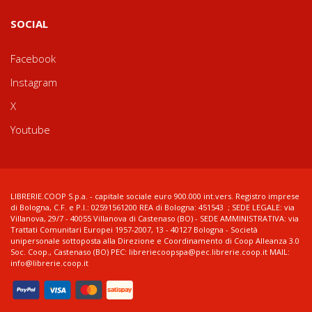
SOCIAL
Facebook
Instagram
X
Youtube
LIBRERIE.COOP S.p.a. - capitale sociale euro 900.000 int.vers. Registro imprese
di Bologna, C.F. e P.I.: 02591561200 REA di Bologna: 451543 ; SEDE LEGALE: via
Villanova, 29/7 - 40055 Villanova di Castenaso (BO) - SEDE AMMINISTRATIVA: via
Trattati Comunitari Europei 1957-2007, 13 - 40127 Bologna - Società
unipersonale sottoposta alla Direzione e Coordinamento di Coop Alleanza 3.0
Soc. Coop., Castenaso (BO) PEC: libreriecoopspa@pec.librerie.coop.it MAIL:
info@librerie.coop.it