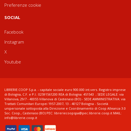
Preferenze cookie
SOCIAL
Facebook
Instagram
X
Youtube
LIBRERIE.COOP S.p.a. - capitale sociale euro 900.000 int.vers. Registro imprese
di Bologna, C.F. e P.I.: 02591561200 REA di Bologna: 451543 ; SEDE LEGALE: via
Villanova, 29/7 - 40055 Villanova di Castenaso (BO) - SEDE AMMINISTRATIVA: via
Trattati Comunitari Europei 1957-2007, 13 - 40127 Bologna - Società
unipersonale sottoposta alla Direzione e Coordinamento di Coop Alleanza 3.0
Soc. Coop., Castenaso (BO) PEC: libreriecoopspa@pec.librerie.coop.it MAIL:
info@librerie.coop.it