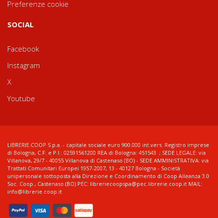
Preferenze cookie
SOCIAL
Facebook
Instagram
X
Youtube
LIBRERIE.COOP S.p.a. - capitale sociale euro 900.000 int.vers. Registro imprese
di Bologna, C.F. e P.I.: 02591561200 REA di Bologna: 451543 ; SEDE LEGALE: via
Villanova, 29/7 - 40055 Villanova di Castenaso (BO) - SEDE AMMINISTRATIVA: via
Trattati Comunitari Europei 1957-2007, 13 - 40127 Bologna - Società
unipersonale sottoposta alla Direzione e Coordinamento di Coop Alleanza 3.0
Soc. Coop., Castenaso (BO) PEC: libreriecoopspa@pec.librerie.coop.it MAIL:
info@librerie.coop.it