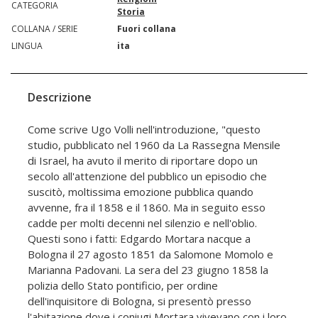
CATEGORIA
Storia
COLLANA / SERIE
Fuori collana
LINGUA
ita
Descrizione
Come scrive Ugo Volli nell'introduzione, "questo
studio, pubblicato nel 1960 da La Rassegna Mensile
di Israel, ha avuto il merito di riportare dopo un
secolo all'attenzione del pubblico un episodio che
suscitò, moltissima emozione pubblica quando
avvenne, fra il 1858 e il 1860. Ma in seguito esso
cadde per molti decenni nel silenzio e nell'oblio.
Questi sono i fatti: Edgardo Mortara nacque a
Bologna il 27 agosto 1851 da Salomone Momolo e
Marianna Padovani. La sera del 23 giugno 1858 la
polizia dello Stato pontificio, per ordine
dell'inquisitore di Bologna, si presentò presso
l'abitazione dove i coniugi Mortara vivevano con i loro