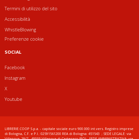
Termini di utilizzo del sito
Accessibilità
WhistleBlowing
Preferenze cookie
SOCIAL
Facebook
Instagram
X
Youtube
LIBRERIE.COOP S.p.a. - capitale sociale euro 900.000 int.vers. Registro imprese
di Bologna, C.F. e P.I.: 02591561200 REA di Bologna: 451543 ; SEDE LEGALE: via
Villanova, 29/7 - 40055 Villanova di Castenaso (BO) - SEDE AMMINISTRATIVA: via