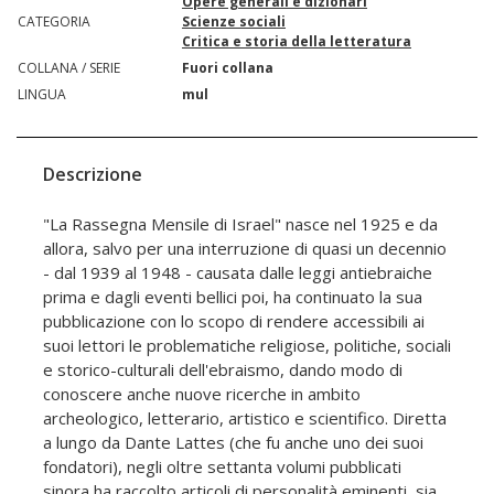
Opere generali e dizionari
CATEGORIA
Scienze sociali
Critica e storia della letteratura
COLLANA / SERIE
Fuori collana
LINGUA
mul
Descrizione
"La Rassegna Mensile di Israel" nasce nel 1925 e da
allora, salvo per una interruzione di quasi un decennio
- dal 1939 al 1948 - causata dalle leggi antiebraiche
prima e dagli eventi bellici poi, ha continuato la sua
pubblicazione con lo scopo di rendere accessibili ai
suoi lettori le problematiche religiose, politiche, sociali
e storico-culturali dell'ebraismo, dando modo di
conoscere anche nuove ricerche in ambito
archeologico, letterario, artistico e scientifico. Diretta
a lungo da Dante Lattes (che fu anche uno dei suoi
fondatori), negli oltre settanta volumi pubblicati
sinora ha raccolto articoli di personalità eminenti, sia