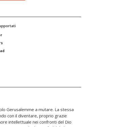
supportati
er
rs
Pad