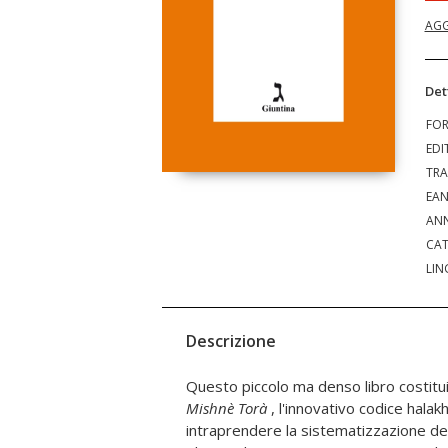
AGG
Det
FO
EDI
TRA
EA
ANN
CAT
LIN
Descrizione
Questo piccolo ma denso libro costitui
Mishnè Torà
, l'innovativo codice halakhico di Maimonide. P
Atene cambia di segno, finendo con il diventare, propri
intraprendere la sistematizzazione dei
all'ebraismo, una sorta di amore intellet