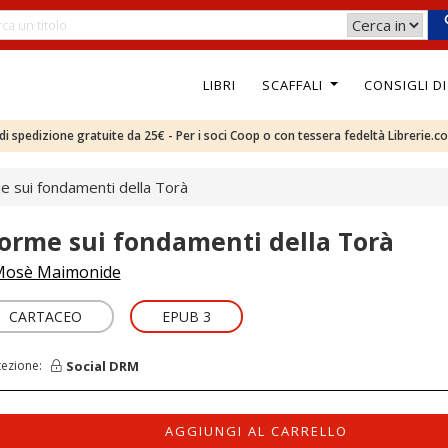
LIBRI
SCAFFALI
CONSIGLI D
e di spedizione gratuite da 25€ - Per i soci Coop o con tessera fedeltà Librerie.c
 sui fondamenti della Torà
orme sui fondamenti della Torà
osè Maimonide
CARTACEO
EPUB 3
Social DRM
tezione:
AGGIUNGI AL CARRELLO