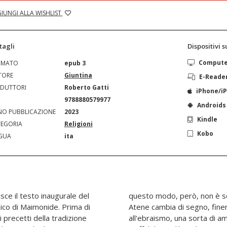
IUNGI ALLA WISHLIST
tagli
Dispositivi 
Comput
RMATO
epub 3
TORE
Giuntina
E-Reade
DUTTORI
Roberto Gatti
iPhone/i
N
9788880579977
Androids
O PUBBLICAZIONE
2023
Kindle
EGORIA
Religioni
Kobo
GUA
ita
sce il testo inaugurale del
questo modo, però, non è solo Gerusalemme a mutare. La stessa
rima di
o grazie
 precetti della tradizione
tuale nei confronti del Dio