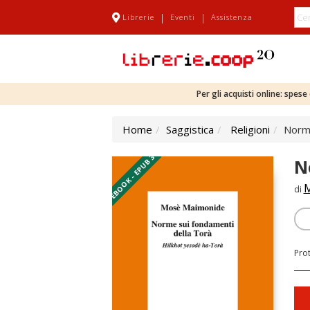
|
|
Librerie
Eventi
Assistenza
Per gli acquisti online: spes
Home
Saggistica
Religioni
Norme
EBOOK - EPUB 3
N
M
di
Pro