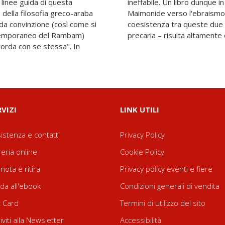
 della filosofia greco-araba
losofia e che propone una
nda convinzione (così come si
che – per quanto difficile e
precaria – risulta altamente 
ncorda con se stessa". In
RVIZI
LINK UTILI
istenza e contatti
Privacy Policy
reria online
Cookie Policy
nota e ritira
Privacy policy eventi e fiere
da all'ebook
Condizioni generali di vendita
t Card
Termini di utilizzo del sito
riviti alla Newsletter
Accessibilità