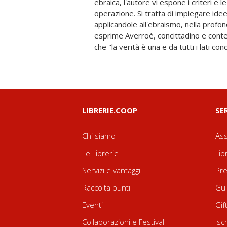
ebraica, l'autore vi espone i criteri e le linee guida di questa
ineffabile. Un libro dunque in cui si esprime la doppia fedeltà di
operazione. Si tratta di impiegare idee
Maimonide verso l'ebraismo e la fi
applicandole all'ebraismo, nella profo
coesistenza tra queste due dimensioni 
esprime Averroè, concittadino e contemporaneo del Rambam)
che "la verità è una e da tutti i lati co
LIBRERIE.COOP
SE
Chi siamo
Ass
Le Librerie
Lib
Servizi e vantaggi
Pre
Raccolta punti
Gui
Eventi
Gif
Collaborazioni e Festival
Isc